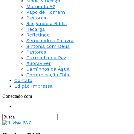
Moda & Design
Momento A2
Papo de Homem
Pastores
Rasgando a Bíblia
Recarga
Refletindo
Semeando a Palavra
Sintonia com Deus
Pastores
Turminha da Paz
#BoraViver
Caminhos da Água
Comunicação Total
Contato
Edição Impressa
Conectado com