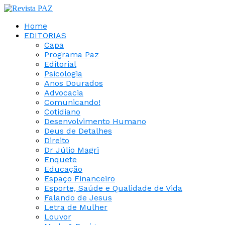
Home
EDITORIAS
Capa
Programa Paz
Editorial
Psicologia
Anos Dourados
Advocacia
Comunicando!
Cotidiano
Desenvolvimento Humano
Deus de Detalhes
Direito
Dr Júlio Magri
Enquete
Educação
Espaço Financeiro
Esporte, Saúde e Qualidade de Vida
Falando de Jesus
Letra de Mulher
Louvor