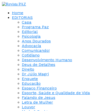
Home
EDITORIAS
Capa
Programa Paz
Editorial
Psicologia
Anos Dourados
Advocacia
Comunicando!
Cotidiano
Desenvolvimento Humano
Deus de Detalhes
Direito
Dr Júlio Magri
Enquete
Educação
Espaço Financeiro
Esporte, Saúde e Qualidade de Vida
Falando de Jesus
Letra de Mulher
Louvor