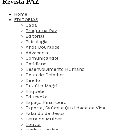
Revista PAZ
Home
EDITORIAS
Capa
Programa Paz
Editorial
Psicologia
Anos Dourados
Advocacia
Comunicando!
Cotidiano
Desenvolvimento Humano
Deus de Detalhes
Direito
Dr Júlio Magri
Enquete
Educação
Espaço Financeiro
Esporte, Saúde e Qualidade de Vida
Falando de Jesus
Letra de Mulher
Louvor
Moda & Design