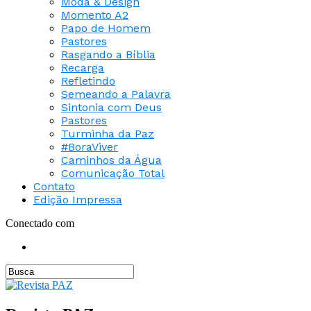
Moda & Design
Momento A2
Papo de Homem
Pastores
Rasgando a Bíblia
Recarga
Refletindo
Semeando a Palavra
Sintonia com Deus
Pastores
Turminha da Paz
#BoraViver
Caminhos da Água
Comunicação Total
Contato
Edição Impressa
Conectado com