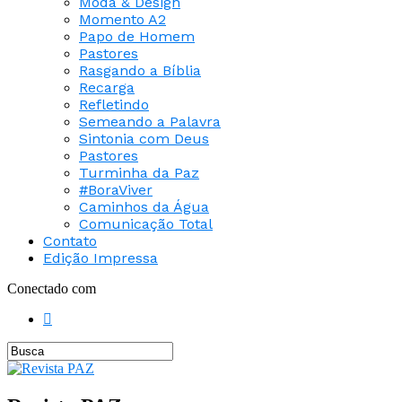
Moda & Design
Momento A2
Papo de Homem
Pastores
Rasgando a Bíblia
Recarga
Refletindo
Semeando a Palavra
Sintonia com Deus
Pastores
Turminha da Paz
#BoraViver
Caminhos da Água
Comunicação Total
Contato
Edição Impressa
Conectado com