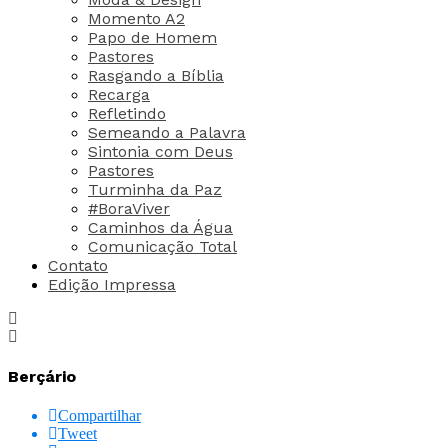
Momento A2
Papo de Homem
Pastores
Rasgando a Bíblia
Recarga
Refletindo
Semeando a Palavra
Sintonia com Deus
Pastores
Turminha da Paz
#BoraViver
Caminhos da Água
Comunicação Total
Contato
Edição Impressa
Berçário
Compartilhar
Tweet