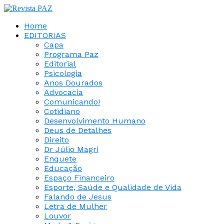
Home
EDITORIAS
Capa
Programa Paz
Editorial
Psicologia
Anos Dourados
Advocacia
Comunicando!
Cotidiano
Desenvolvimento Humano
Deus de Detalhes
Direito
Dr Júlio Magri
Enquete
Educação
Espaço Financeiro
Esporte, Saúde e Qualidade de Vida
Falando de Jesus
Letra de Mulher
Louvor