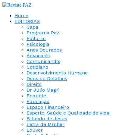
Home
EDITORIAS
Capa
Programa Paz
Editorial
Psicologia
Anos Dourados
Advocacia
Comunicando!
Cotidiano
Desenvolvimento Humano
Deus de Detalhes
Direito
Dr Júlio Magri
Enquete
Educação
Espaço Financeiro
Esporte, Saúde e Qualidade de Vida
Falando de Jesus
Letra de Mulher
Louvor