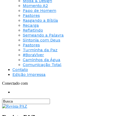
Moda & Design
Momento A2
Papo de Homem
Pastores
Rasgando a Bíblia
Recarga
Refletindo
Semeando a Palavra
Sintonia com Deus
Pastores
Turminha da Paz
#BoraViver
Caminhos da Água
Comunicação Total
Contato
Edição Impressa
Conectado com