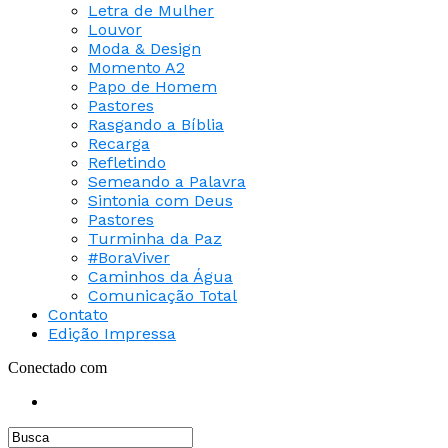
Letra de Mulher
Louvor
Moda & Design
Momento A2
Papo de Homem
Pastores
Rasgando a Bíblia
Recarga
Refletindo
Semeando a Palavra
Sintonia com Deus
Pastores
Turminha da Paz
#BoraViver
Caminhos da Água
Comunicação Total
Contato
Edição Impressa
Conectado com