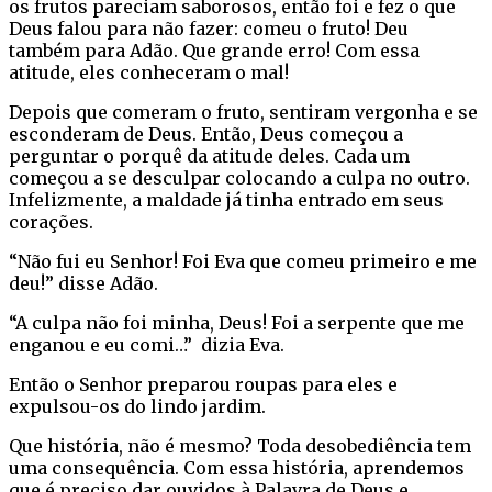
os frutos pareciam saborosos, então foi e fez o que
Deus falou para não fazer: comeu o fruto! Deu
também para Adão. Que grande erro! Com essa
atitude, eles conheceram o mal!
Depois que comeram o fruto, sentiram vergonha e se
esconderam de Deus. Então, Deus começou a
perguntar o porquê da atitude deles. Cada um
começou a se desculpar colocando a culpa no outro.
Infelizmente, a maldade já tinha entrado em seus
corações.
“Não fui eu Senhor! Foi Eva que comeu primeiro e me
deu!” disse Adão.
“A culpa não foi minha, Deus! Foi a serpente que me
enganou e eu comi…” dizia Eva.
Então o Senhor preparou roupas para eles e
expulsou-os do lindo jardim.
Que história, não é mesmo? Toda desobediência tem
uma consequência. Com essa história, aprendemos
que é preciso dar ouvidos à Palavra de Deus e