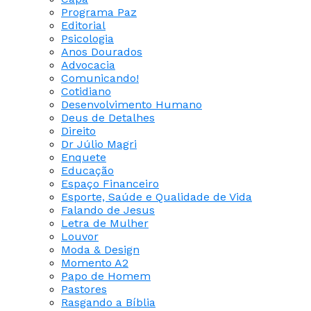
Programa Paz
Editorial
Psicologia
Anos Dourados
Advocacia
Comunicando!
Cotidiano
Desenvolvimento Humano
Deus de Detalhes
Direito
Dr Júlio Magri
Enquete
Educação
Espaço Financeiro
Esporte, Saúde e Qualidade de Vida
Falando de Jesus
Letra de Mulher
Louvor
Moda & Design
Momento A2
Papo de Homem
Pastores
Rasgando a Bíblia