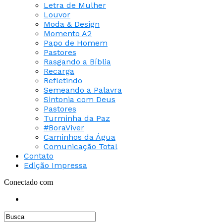
Letra de Mulher
Louvor
Moda & Design
Momento A2
Papo de Homem
Pastores
Rasgando a Bíblia
Recarga
Refletindo
Semeando a Palavra
Sintonia com Deus
Pastores
Turminha da Paz
#BoraViver
Caminhos da Água
Comunicação Total
Contato
Edição Impressa
Conectado com