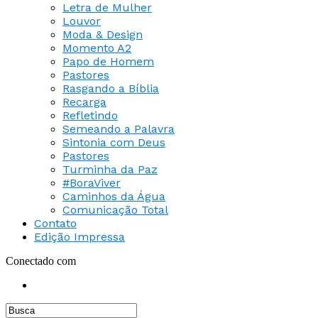
Letra de Mulher
Louvor
Moda & Design
Momento A2
Papo de Homem
Pastores
Rasgando a Bíblia
Recarga
Refletindo
Semeando a Palavra
Sintonia com Deus
Pastores
Turminha da Paz
#BoraViver
Caminhos da Água
Comunicação Total
Contato
Edição Impressa
Conectado com