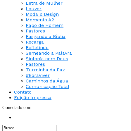
Letra de Mulher
Louvor
Moda & Design
Momento A2
Papo de Homem
Pastores
Rasgando a Bíblia
Recarga
Refletindo
Semeando a Palavra
Sintonia com Deus
Pastores
Turminha da Paz
#BoraViver
Caminhos da Água
Comunicação Total
Contato
Edição Impressa
Conectado com