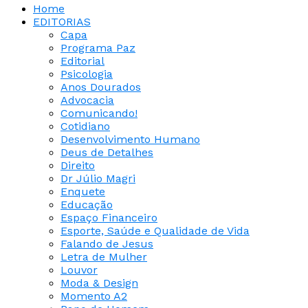
Home
EDITORIAS
Capa
Programa Paz
Editorial
Psicologia
Anos Dourados
Advocacia
Comunicando!
Cotidiano
Desenvolvimento Humano
Deus de Detalhes
Direito
Dr Júlio Magri
Enquete
Educação
Espaço Financeiro
Esporte, Saúde e Qualidade de Vida
Falando de Jesus
Letra de Mulher
Louvor
Moda & Design
Momento A2