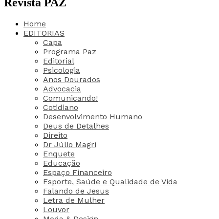
Revista PAZ
Home
EDITORIAS
Capa
Programa Paz
Editorial
Psicologia
Anos Dourados
Advocacia
Comunicando!
Cotidiano
Desenvolvimento Humano
Deus de Detalhes
Direito
Dr Júlio Magri
Enquete
Educação
Espaço Financeiro
Esporte, Saúde e Qualidade de Vida
Falando de Jesus
Letra de Mulher
Louvor
Moda & Design