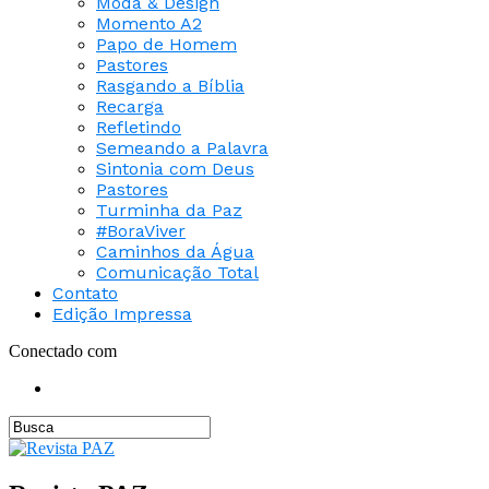
Moda & Design
Momento A2
Papo de Homem
Pastores
Rasgando a Bíblia
Recarga
Refletindo
Semeando a Palavra
Sintonia com Deus
Pastores
Turminha da Paz
#BoraViver
Caminhos da Água
Comunicação Total
Contato
Edição Impressa
Conectado com