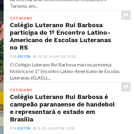
Turismo, em...
COTIDIANO
Colégio Luterano Rui Barbosa
participa do 1º Encontro Latino-
Americano de Escolas Luteranas
no RS
POR
EDITOR
30 DE JULHO DE 2026
O Colégio Luterano Rui Barbosa marcou presença
histórica no 1º Encontro Latino-Americano de Escolas
Luteranas (ELAEL),...
COTIDIANO
Colégio Luterano Rui Barbosa é
campeão paranaense de handebol
e representará o estado em
Brasília
POR
EDITOR
16 DE JULHO DE 2026