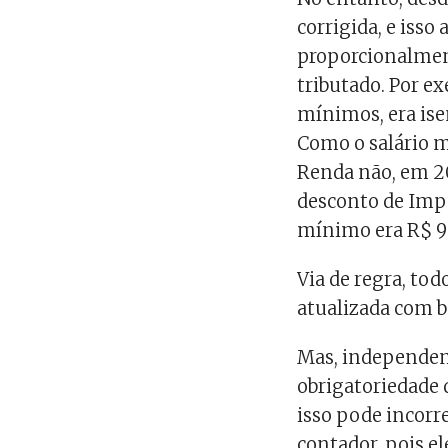
corrigida, e iss
proporcionalment
tributado. Por e
mínimos, era ise
Como o salário m
Renda não, em 2
desconto de Impo
mínimo era R$ 9
Via de regra, tod
atualizada com b
Mas, independent
obrigatoriedade d
isso pode incorr
contador, pois el