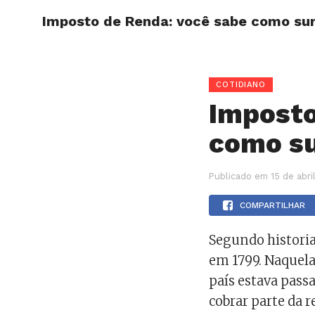
Imposto de Renda: você sabe como sur
HOME
COTIDIANO
Imposto
como su
Publicado em
15 de abr
COMPARTILHAR
Segundo historia
em 1799. Naquela
país estava passa
cobrar parte da r