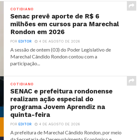
COTIDIANO
Senac prevê aporte de R$ 6
milhões em cursos para Marechal
Rondon em 2026
POR
EDITOR
4 DE AGOSTO DE 2026
A sessão de ontem (03) do Poder Legislativo de
Marechal Cândido Rondon contou com a
participação...
COTIDIANO
SENAC e prefeitura rondonense
realizam ação especial do
programa Jovem Aprendiz na
quinta-feira
POR
EDITOR
4 DE AGOSTO DE 2026
A prefeitura de Marechal Cândido Rondon, por meio
da Secretaria de Desenvolvimento Econômico e