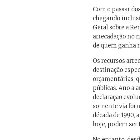
Com o passar dos
chegando inclusi
Geral sobre a Re
arrecadação no no
de quem ganha m
Os recursos arr
destinação especí
orçamentárias, q
públicas. Ano a 
declaração evolu
somente via form
década de 1990, a
hoje, podem ser f
No entanto, desd