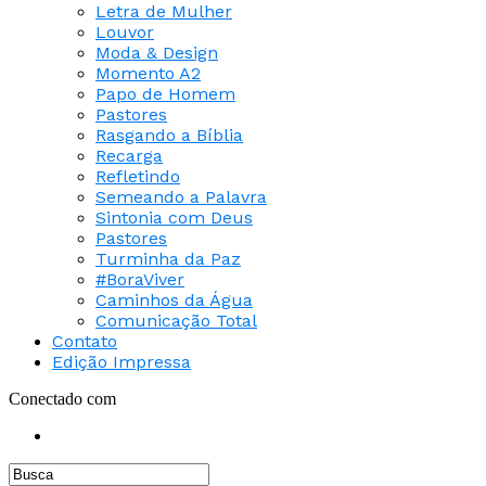
Letra de Mulher
Louvor
Moda & Design
Momento A2
Papo de Homem
Pastores
Rasgando a Bíblia
Recarga
Refletindo
Semeando a Palavra
Sintonia com Deus
Pastores
Turminha da Paz
#BoraViver
Caminhos da Água
Comunicação Total
Contato
Edição Impressa
Conectado com