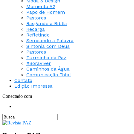
Moda & Design
Momento A2
Papo de Homem
Pastores
Rasgando a Bíblia
Recarga
Refletindo
Semeando a Palavra
Sintonia com Deus
Pastores
Turminha da Paz
#BoraViver
Caminhos da Água
Comunicação Total
Contato
Edição Impressa
Conectado com