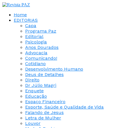
Home
EDITORIAS
Capa
Programa Paz
Editorial
Psicologia
Anos Dourados
Advocacia
Comunicando!
Cotidiano
Desenvolvimento Humano
Deus de Detalhes
Direito
Dr Júlio Magri
Enquete
Educação
Espaço Financeiro
Esporte, Saúde e Qualidade de Vida
Falando de Jesus
Letra de Mulher
Louvor