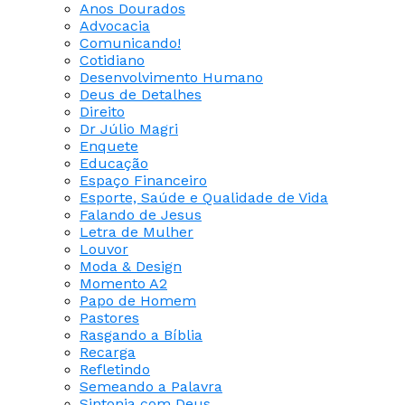
Anos Dourados
Advocacia
Comunicando!
Cotidiano
Desenvolvimento Humano
Deus de Detalhes
Direito
Dr Júlio Magri
Enquete
Educação
Espaço Financeiro
Esporte, Saúde e Qualidade de Vida
Falando de Jesus
Letra de Mulher
Louvor
Moda & Design
Momento A2
Papo de Homem
Pastores
Rasgando a Bíblia
Recarga
Refletindo
Semeando a Palavra
Sintonia com Deus