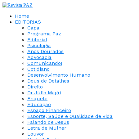
Home
EDITORIAS
Capa
Programa Paz
Editorial
Psicologia
Anos Dourados
Advocacia
Comunicando!
Cotidiano
Desenvolvimento Humano
Deus de Detalhes
Direito
Dr Júlio Magri
Enquete
Educação
Espaço Financeiro
Esporte, Saúde e Qualidade de Vida
Falando de Jesus
Letra de Mulher
Louvor