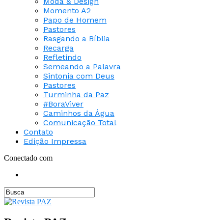
Moda & Design
Momento A2
Papo de Homem
Pastores
Rasgando a Bíblia
Recarga
Refletindo
Semeando a Palavra
Sintonia com Deus
Pastores
Turminha da Paz
#BoraViver
Caminhos da Água
Comunicação Total
Contato
Edição Impressa
Conectado com