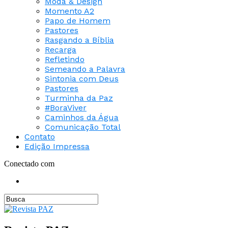
Moda & Design
Momento A2
Papo de Homem
Pastores
Rasgando a Bíblia
Recarga
Refletindo
Semeando a Palavra
Sintonia com Deus
Pastores
Turminha da Paz
#BoraViver
Caminhos da Água
Comunicação Total
Contato
Edição Impressa
Conectado com