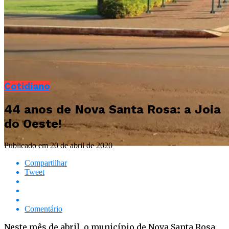
Cotidiano
44 anos de Nova Santa Rosa: a Joia
do Oeste!
Publicado em
20 de abril de 2020
Compartilhar
Tweet
Comentário
Neste mês de abril, o município de Nova Santa Rosa