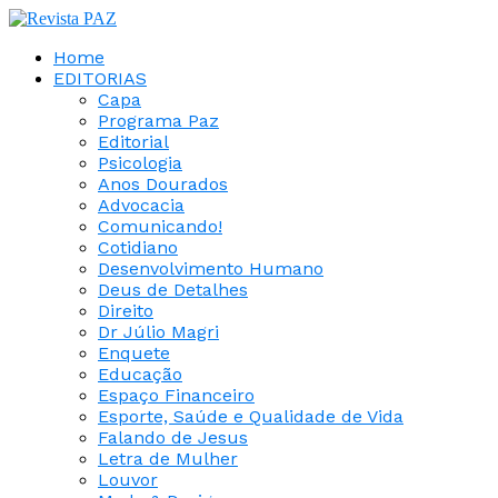
Home
EDITORIAS
Capa
Programa Paz
Editorial
Psicologia
Anos Dourados
Advocacia
Comunicando!
Cotidiano
Desenvolvimento Humano
Deus de Detalhes
Direito
Dr Júlio Magri
Enquete
Educação
Espaço Financeiro
Esporte, Saúde e Qualidade de Vida
Falando de Jesus
Letra de Mulher
Louvor