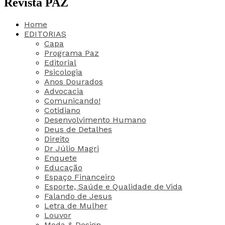
Revista PAZ
Home
EDITORIAS
Capa
Programa Paz
Editorial
Psicologia
Anos Dourados
Advocacia
Comunicando!
Cotidiano
Desenvolvimento Humano
Deus de Detalhes
Direito
Dr Júlio Magri
Enquete
Educação
Espaço Financeiro
Esporte, Saúde e Qualidade de Vida
Falando de Jesus
Letra de Mulher
Louvor
Moda & Design