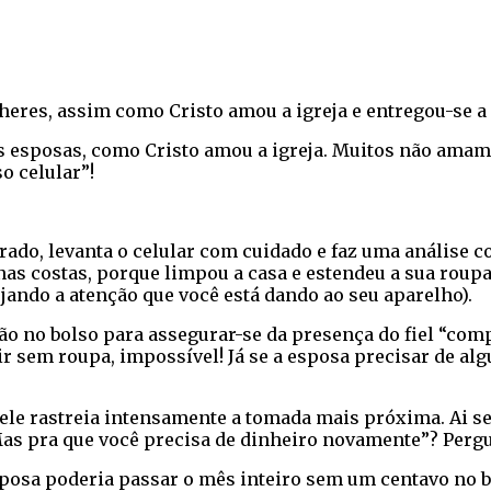
heres, assim como Cristo amou a igreja e entregou-se a s
as esposas, como Cristo amou a igreja. Muitos não am
o celular”!
erado, levanta o celular com cuidado e faz uma análise 
as costas, porque limpou a casa e estendeu a sua roupa?
ejando a atenção que você está dando ao seu aparelho).
 mão no bolso para assegurar-se da presença do fiel “com
r sem roupa, impossível! Já se a esposa precisar de alg
ele rastreia intensamente a tomada mais próxima. Ai se n
Mas pra que você precisa de dinheiro novamente”? Pergu
sposa poderia passar o mês inteiro sem um centavo no b