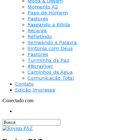
Moda & Design
Momento A2
Papo de Homem
Pastores
Rasgando a Bíblia
Recarga
Refletindo
Semeando a Palavra
Sintonia com Deus
Pastores
Turminha da Paz
#BoraViver
Caminhos da Água
Comunicação Total
Contato
Edição Impressa
Conectado com