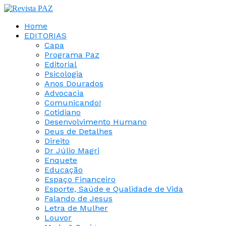
Home
EDITORIAS
Capa
Programa Paz
Editorial
Psicologia
Anos Dourados
Advocacia
Comunicando!
Cotidiano
Desenvolvimento Humano
Deus de Detalhes
Direito
Dr Júlio Magri
Enquete
Educação
Espaço Financeiro
Esporte, Saúde e Qualidade de Vida
Falando de Jesus
Letra de Mulher
Louvor