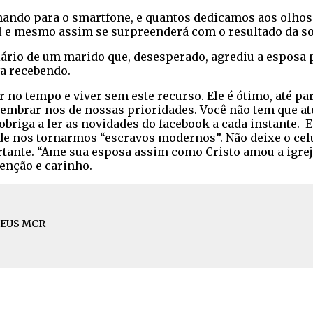
ndo para o smartfone, e quantos dedicamos aos olhos d
l e mesmo assim se surpreenderá com o resultado da s
iário de um marido que, desesperado, agrediu a esposa 
a recebendo.
ar no tempo e viver sem este recurso. Ele é ótimo, até
embrar-nos de nossas prioridades. Você não tem que at
ga a ler as novidades do facebook a cada instante. Em 
 nos tornarmos “escravos modernos”. Não deixe o celul
nte. “Ame sua esposa assim como Cristo amou a igreja”.
nção e carinho.
DEUS MCR