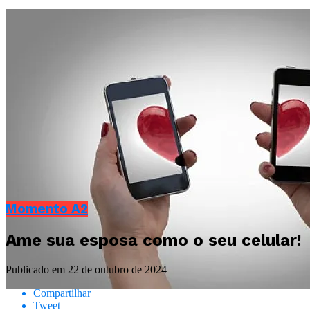
Momento A2
Ame sua esposa como o seu celular!
Publicado em
22 de outubro de 2024
Compartilhar
Tweet