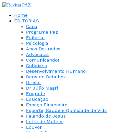
Home
EDITORIAS
Capa
Programa Paz
Editorial
Psicologia
Anos Dourados
Advocacia
Comunicando!
Cotidiano
Desenvolvimento Humano
Deus de Detalhes
Direito
Dr Júlio Magri
Enquete
Educação
Espaço Financeiro
Esporte, Saúde e Qualidade de Vida
Falando de Jesus
Letra de Mulher
Louvor