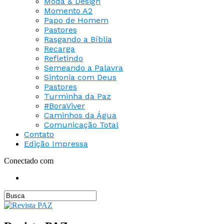
Moda & Design
Momento A2
Papo de Homem
Pastores
Rasgando a Bíblia
Recarga
Refletindo
Semeando a Palavra
Sintonia com Deus
Pastores
Turminha da Paz
#BoraViver
Caminhos da Água
Comunicação Total
Contato
Edição Impressa
Conectado com