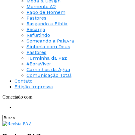
Moda & Design
Momento A2
Papo de Homem
Pastores
Rasgando a Bíblia
Recarga
Refletindo
Semeando a Palavra
Sintonia com Deus
Pastores
Turminha da Paz
#BoraViver
Caminhos da Água
Comunicação Total
Contato
Edição Impressa
Conectado com