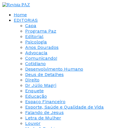
Home
EDITORIAS
Capa
Programa Paz
Editorial
Psicologia
Anos Dourados
Advocacia
Comunicando!
Cotidiano
Desenvolvimento Humano
Deus de Detalhes
Direito
Dr Júlio Magri
Enquete
Educação
Espaço Financeiro
Esporte, Saúde e Qualidade de Vida
Falando de Jesus
Letra de Mulher
Louvor