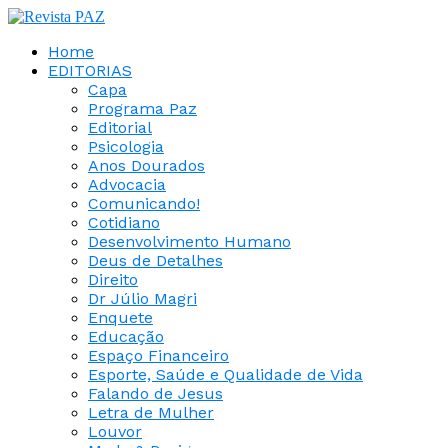
Home
EDITORIAS
Capa
Programa Paz
Editorial
Psicologia
Anos Dourados
Advocacia
Comunicando!
Cotidiano
Desenvolvimento Humano
Deus de Detalhes
Direito
Dr Júlio Magri
Enquete
Educação
Espaço Financeiro
Esporte, Saúde e Qualidade de Vida
Falando de Jesus
Letra de Mulher
Louvor