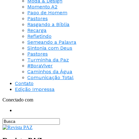
Moda & Design
Momento A2
Papo de Homem
Pastores
Rasgando a Bíblia
Recarga
Refletindo
Semeando a Palavra
Sintonia com Deus
Pastores
Turminha da Paz
#BoraViver
Caminhos da Água
Comunicação Total
Contato
Edição Impressa
Conectado com