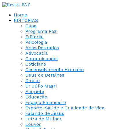
Home
EDITORIAS
Capa
Programa Paz
Editorial
Psicologia
Anos Dourados
Advocacia
Comunicando!
Cotidiano
Desenvolvimento Humano
Deus de Detalhes
Direito
Dr Júlio Magri
Enquete
Educação
Espaço Financeiro
Esporte, Saúde e Qualidade de Vida
Falando de Jesus
Letra de Mulher
Louvor