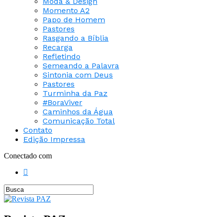
Moda & Design
Momento A2
Papo de Homem
Pastores
Rasgando a Bíblia
Recarga
Refletindo
Semeando a Palavra
Sintonia com Deus
Pastores
Turminha da Paz
#BoraViver
Caminhos da Água
Comunicação Total
Contato
Edição Impressa
Conectado com