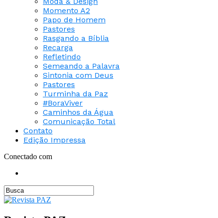
Moda & Design
Momento A2
Papo de Homem
Pastores
Rasgando a Bíblia
Recarga
Refletindo
Semeando a Palavra
Sintonia com Deus
Pastores
Turminha da Paz
#BoraViver
Caminhos da Água
Comunicação Total
Contato
Edição Impressa
Conectado com