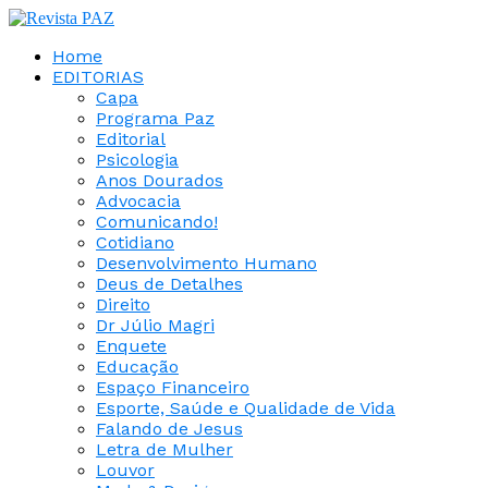
Home
EDITORIAS
Capa
Programa Paz
Editorial
Psicologia
Anos Dourados
Advocacia
Comunicando!
Cotidiano
Desenvolvimento Humano
Deus de Detalhes
Direito
Dr Júlio Magri
Enquete
Educação
Espaço Financeiro
Esporte, Saúde e Qualidade de Vida
Falando de Jesus
Letra de Mulher
Louvor