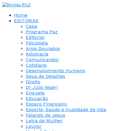
Home
EDITORIAS
Capa
Programa Paz
Editorial
Psicologia
Anos Dourados
Advocacia
Comunicando!
Cotidiano
Desenvolvimento Humano
Deus de Detalhes
Direito
Dr Júlio Magri
Enquete
Educação
Espaço Financeiro
Esporte, Saúde e Qualidade de Vida
Falando de Jesus
Letra de Mulher
Louvor