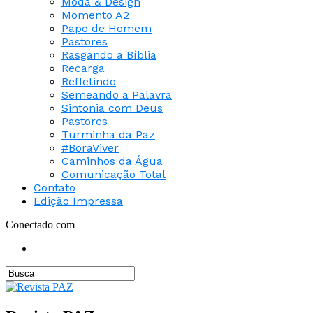
Moda & Design
Momento A2
Papo de Homem
Pastores
Rasgando a Bíblia
Recarga
Refletindo
Semeando a Palavra
Sintonia com Deus
Pastores
Turminha da Paz
#BoraViver
Caminhos da Água
Comunicação Total
Contato
Edição Impressa
Conectado com