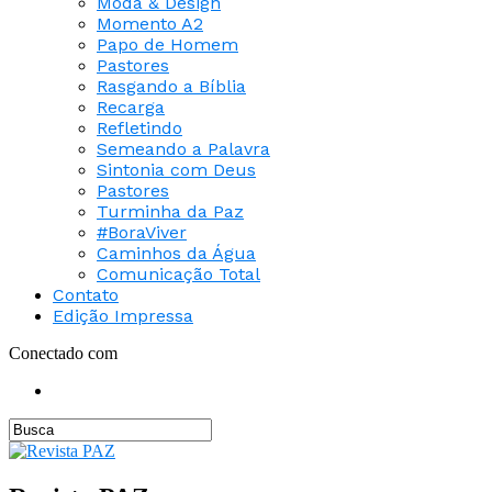
Moda & Design
Momento A2
Papo de Homem
Pastores
Rasgando a Bíblia
Recarga
Refletindo
Semeando a Palavra
Sintonia com Deus
Pastores
Turminha da Paz
#BoraViver
Caminhos da Água
Comunicação Total
Contato
Edição Impressa
Conectado com