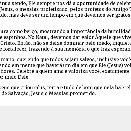
ontinua sendo, Ele sempre nos dá a oportunidade de cel
 Jesus, o messias profetizado, pelos profetas do Antigo
ibido, mas deve ser um tempo em que devemos ser gratos
ura como berço, mostrando a importância da humildade
de espinhos. No Natal, devemos dar valor Àquele que viv
Cristo. Então, não se deixe dominar pelo medo, inquieta
te fortalecer, trazendo à sua memória o que traz esperan
mano, querendo que todos sejam salvos, inclusive você.
 tendo em mente que haverá um dia em que Ele (Jesus) 
hores. Celebre a quem ama e valoriza você, exatamente 
or meio Dele.
Deus que criou céus, terra e tudo de bom que nela há. C
o de Salvação, Jesus o Messias prometido.