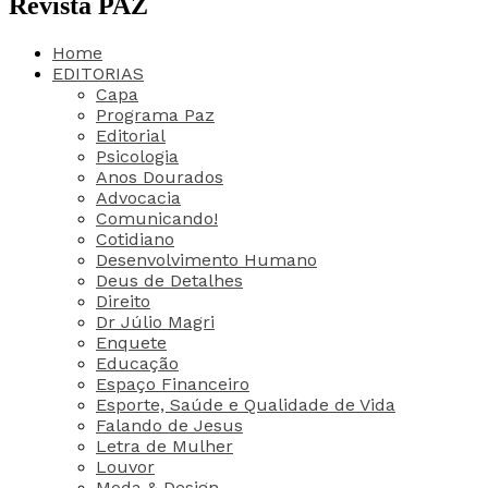
Revista PAZ
Home
EDITORIAS
Capa
Programa Paz
Editorial
Psicologia
Anos Dourados
Advocacia
Comunicando!
Cotidiano
Desenvolvimento Humano
Deus de Detalhes
Direito
Dr Júlio Magri
Enquete
Educação
Espaço Financeiro
Esporte, Saúde e Qualidade de Vida
Falando de Jesus
Letra de Mulher
Louvor
Moda & Design