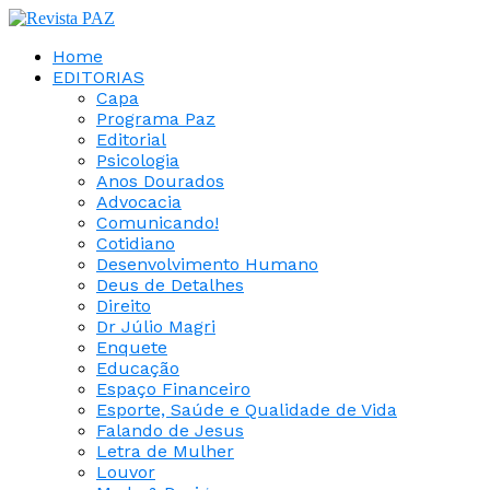
Home
EDITORIAS
Capa
Programa Paz
Editorial
Psicologia
Anos Dourados
Advocacia
Comunicando!
Cotidiano
Desenvolvimento Humano
Deus de Detalhes
Direito
Dr Júlio Magri
Enquete
Educação
Espaço Financeiro
Esporte, Saúde e Qualidade de Vida
Falando de Jesus
Letra de Mulher
Louvor