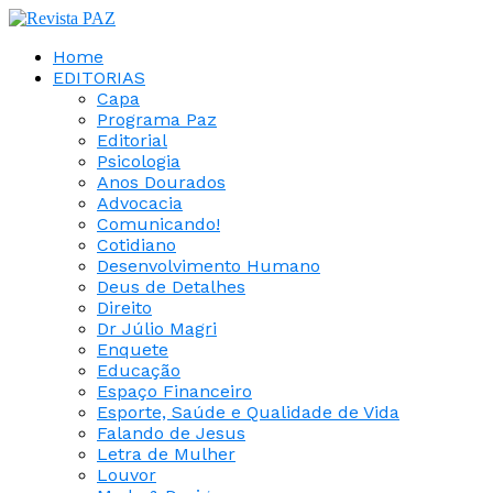
Home
EDITORIAS
Capa
Programa Paz
Editorial
Psicologia
Anos Dourados
Advocacia
Comunicando!
Cotidiano
Desenvolvimento Humano
Deus de Detalhes
Direito
Dr Júlio Magri
Enquete
Educação
Espaço Financeiro
Esporte, Saúde e Qualidade de Vida
Falando de Jesus
Letra de Mulher
Louvor