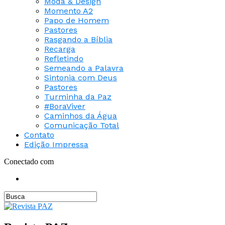
Moda & Design
Momento A2
Papo de Homem
Pastores
Rasgando a Bíblia
Recarga
Refletindo
Semeando a Palavra
Sintonia com Deus
Pastores
Turminha da Paz
#BoraViver
Caminhos da Água
Comunicação Total
Contato
Edição Impressa
Conectado com