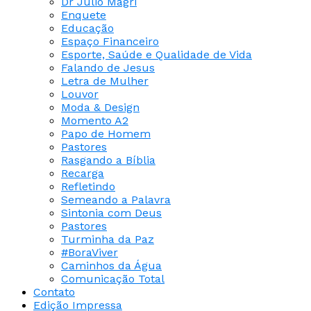
Dr Júlio Magri
Enquete
Educação
Espaço Financeiro
Esporte, Saúde e Qualidade de Vida
Falando de Jesus
Letra de Mulher
Louvor
Moda & Design
Momento A2
Papo de Homem
Pastores
Rasgando a Bíblia
Recarga
Refletindo
Semeando a Palavra
Sintonia com Deus
Pastores
Turminha da Paz
#BoraViver
Caminhos da Água
Comunicação Total
Contato
Edição Impressa