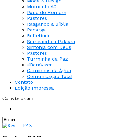
Moda & Design
Momento A2
Papo de Homem
Pastores
Rasgando a Bíblia
Recarga
Refletindo
Semeando a Palavra
Sintonia com Deus
Pastores
Turminha da Paz
#BoraViver
Caminhos da Água
Comunicação Total
Contato
Edição Impressa
Conectado com