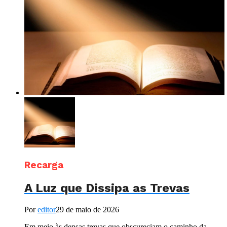
Recarga
A Luz que Dissipa as Trevas
Por
editor
29 de maio de 2026
Em meio às densas trevas que obscureciam o caminho da