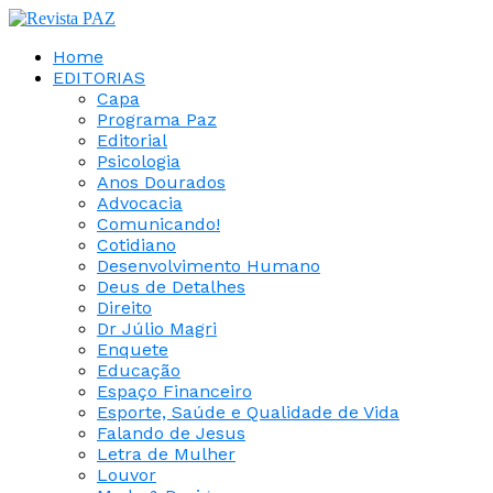
Home
EDITORIAS
Capa
Programa Paz
Editorial
Psicologia
Anos Dourados
Advocacia
Comunicando!
Cotidiano
Desenvolvimento Humano
Deus de Detalhes
Direito
Dr Júlio Magri
Enquete
Educação
Espaço Financeiro
Esporte, Saúde e Qualidade de Vida
Falando de Jesus
Letra de Mulher
Louvor