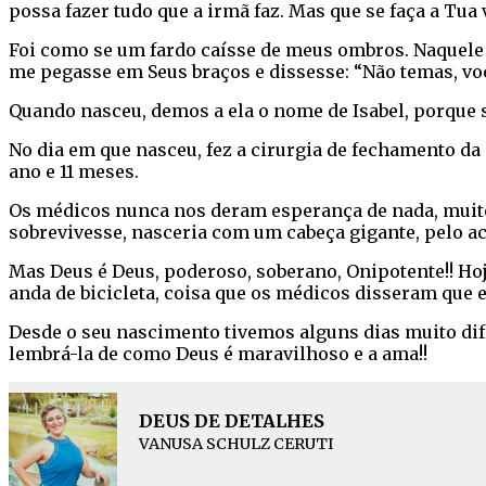
possa fazer tudo que a irmã faz. Mas que se faça a Tua 
Foi como se um fardo caísse de meus ombros. Naquele
me pegasse em Seus braços e dissesse: “Não temas, voc
Quando nasceu, demos a ela o nome de Isabel, porque s
No dia em que nasceu, fez a cirurgia de fechamento da 
ano e 11 meses.
Os médicos nunca nos deram esperança de nada, muito m
sobrevivesse, nasceria com um cabeça gigante, pelo a
Mas Deus é Deus, poderoso, soberano, Onipotente!! Hoje
anda de bicicleta, coisa que os médicos disseram que e
Desde o seu nascimento tivemos alguns dias muito difíc
lembrá-la de como Deus é maravilhoso e a ama!!
DEUS DE DETALHES
VANUSA SCHULZ CERUTI