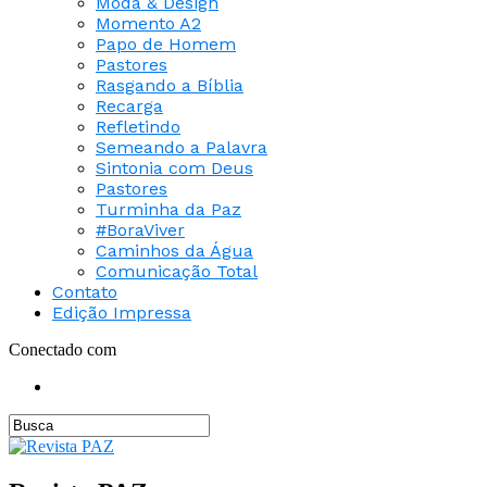
Moda & Design
Momento A2
Papo de Homem
Pastores
Rasgando a Bíblia
Recarga
Refletindo
Semeando a Palavra
Sintonia com Deus
Pastores
Turminha da Paz
#BoraViver
Caminhos da Água
Comunicação Total
Contato
Edição Impressa
Conectado com