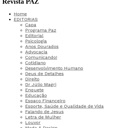
Revista PAZ
Home
EDITORIAS
Capa
Programa Paz
Editorial
Psicologia
Anos Dourados
Advocacia
Comunicando!
Cotidiano
Desenvolvimento Humano
Deus de Detalhes
Direito
Dr Júlio Magri
Enquete
Educação
Espaço Financeiro
Esporte, Saúde e Qualidade de Vida
Falando de Jesus
Letra de Mulher
Louvor
Moda & Design