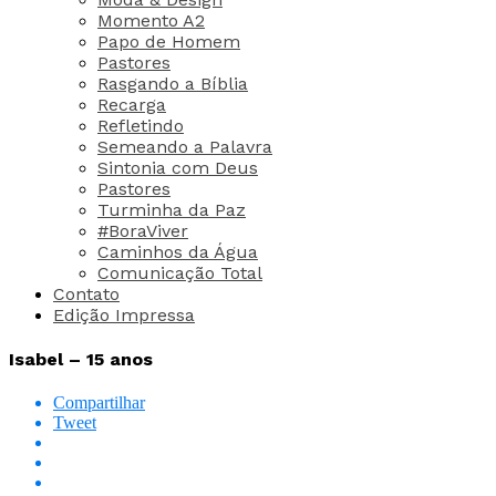
Momento A2
Papo de Homem
Pastores
Rasgando a Bíblia
Recarga
Refletindo
Semeando a Palavra
Sintonia com Deus
Pastores
Turminha da Paz
#BoraViver
Caminhos da Água
Comunicação Total
Contato
Edição Impressa
Isabel – 15 anos
Compartilhar
Tweet