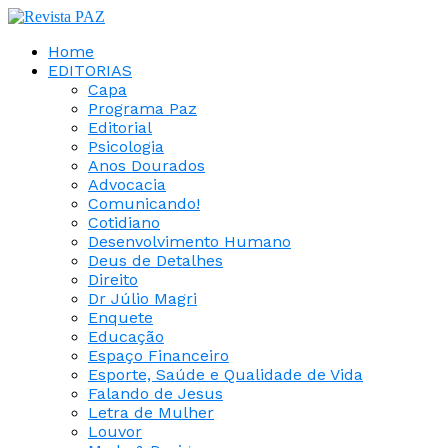
Home
EDITORIAS
Capa
Programa Paz
Editorial
Psicologia
Anos Dourados
Advocacia
Comunicando!
Cotidiano
Desenvolvimento Humano
Deus de Detalhes
Direito
Dr Júlio Magri
Enquete
Educação
Espaço Financeiro
Esporte, Saúde e Qualidade de Vida
Falando de Jesus
Letra de Mulher
Louvor