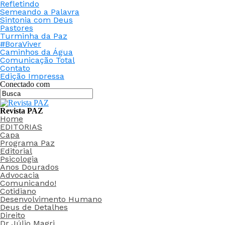
Refletindo
Semeando a Palavra
Sintonia com Deus
Pastores
Turminha da Paz
#BoraViver
Caminhos da Água
Comunicação Total
Contato
Edição Impressa
Conectado com
Revista PAZ
Home
EDITORIAS
Capa
Programa Paz
Editorial
Psicologia
Anos Dourados
Advocacia
Comunicando!
Cotidiano
Desenvolvimento Humano
Deus de Detalhes
Direito
Dr Júlio Magri