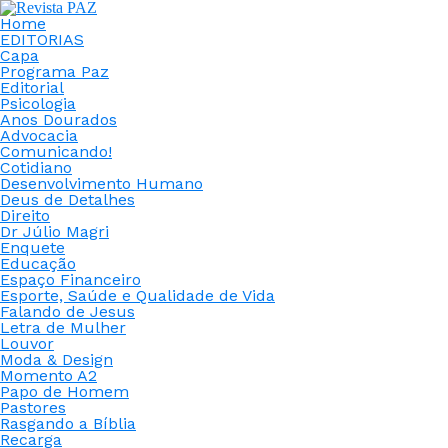
Home
EDITORIAS
Capa
Programa Paz
Editorial
Psicologia
Anos Dourados
Advocacia
Comunicando!
Cotidiano
Desenvolvimento Humano
Deus de Detalhes
Direito
Dr Júlio Magri
Enquete
Educação
Espaço Financeiro
Esporte, Saúde e Qualidade de Vida
Falando de Jesus
Letra de Mulher
Louvor
Moda & Design
Momento A2
Papo de Homem
Pastores
Rasgando a Bíblia
Recarga