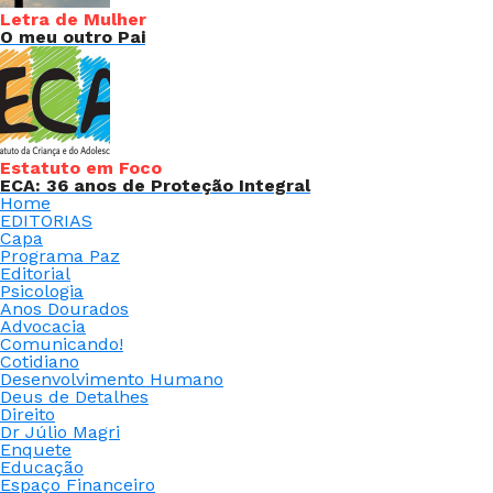
Letra de Mulher
O meu outro Pai
Estatuto em Foco
ECA: 36 anos de Proteção Integral
Home
EDITORIAS
Capa
Programa Paz
Editorial
Psicologia
Anos Dourados
Advocacia
Comunicando!
Cotidiano
Desenvolvimento Humano
Deus de Detalhes
Direito
Dr Júlio Magri
Enquete
Educação
Espaço Financeiro