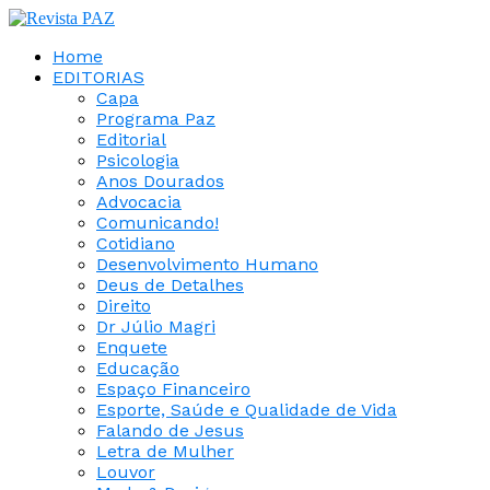
Home
EDITORIAS
Capa
Programa Paz
Editorial
Psicologia
Anos Dourados
Advocacia
Comunicando!
Cotidiano
Desenvolvimento Humano
Deus de Detalhes
Direito
Dr Júlio Magri
Enquete
Educação
Espaço Financeiro
Esporte, Saúde e Qualidade de Vida
Falando de Jesus
Letra de Mulher
Louvor