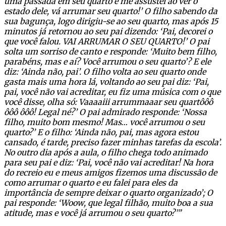
uma passada em seu quarto e me assustei ao ver o
estado dele, vá arrumar seu quarto!’ O filho sabendo da
sua bagunça, logo dirigiu-se ao seu quarto, mas após 15
minutos já retornou ao seu pai dizendo: ‘Pai, decorei o
que você falou. VAI ARRUMAR O SEU QUARTO!’ O pai
solta um sorriso de canto e responde: ‘Muito bem filho,
parabéns, mas e aí? Você arrumou o seu quarto’? E ele
diz: ‘Ainda não, pai’. O filho volta ao seu quarto onde
gasta mais uma hora lá, voltando ao seu pai diz: ‘Pai,
pai, você não vai acreditar, eu fiz uma música com o que
você disse, olha só: Vaaaaiii arrummaaar seu quartôôô
ôôô ôôô! Legal né?’ O pai admirado responde: ‘Nossa
filho, muito bom mesmo! Mas… você arrumou o seu
quarto?’ E o filho: ‘Ainda não, pai, mas agora estou
cansado, é tarde, preciso fazer minhas tarefas da escola’.
No outro dia após a aula, o filho chega todo animado
para seu pai e diz: ‘Pai, você não vai acreditar! Na hora
do recreio eu e meus amigos fizemos uma discussão de
como arrumar o quarto e eu falei para eles da
importância de sempre deixar o quarto organizado’; O
pai responde: ‘Woow, que legal filhão, muito boa a sua
atitude, mas e você já arrumou o seu quarto?’”