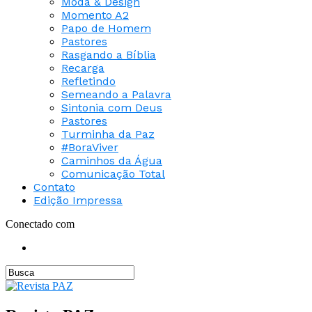
Moda & Design
Momento A2
Papo de Homem
Pastores
Rasgando a Bíblia
Recarga
Refletindo
Semeando a Palavra
Sintonia com Deus
Pastores
Turminha da Paz
#BoraViver
Caminhos da Água
Comunicação Total
Contato
Edição Impressa
Conectado com