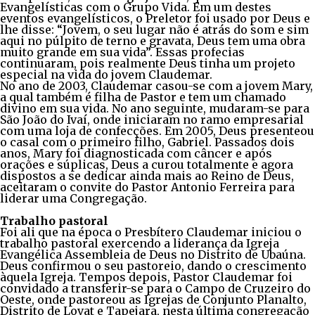
Evangelísticas com o Grupo Vida. Em um destes
eventos evangelísticos, o Preletor foi usado por Deus e
lhe disse: “Jovem, o seu lugar não é atrás do som e sim
aqui no púlpito de terno e gravata, Deus tem uma obra
muito grande em sua vida”. Essas profecias
continuaram, pois realmente Deus tinha um projeto
especial na vida do jovem Claudemar.
No ano de 2003, Claudemar casou-se com a jovem Mary,
a qual também é filha de Pastor e tem um chamado
divino em sua vida. No ano seguinte, mudaram-se para
São João do Ivaí, onde iniciaram no ramo empresarial
com uma loja de confecções. Em 2005, Deus presenteou
o casal com o primeiro filho, Gabriel. Passados dois
anos, Mary foi diagnosticada com câncer e após
orações e súplicas, Deus a curou totalmente e agora
dispostos a se dedicar ainda mais ao Reino de Deus,
aceitaram o convite do Pastor Antonio Ferreira para
liderar uma Congregação.
Trabalho pastoral
Foi ali que na época o Presbítero Claudemar iniciou o
trabalho pastoral exercendo a liderança da Igreja
Evangélica Assembleia de Deus no Distrito de Ubaúna.
Deus confirmou o seu pastoreio, dando o crescimento
àquela Igreja. Tempos depois, Pastor Claudemar foi
convidado a transferir-se para o Campo de Cruzeiro do
Oeste, onde pastoreou as Igrejas de Conjunto Planalto,
Distrito de Lovat e Tapejara, nesta última congregação