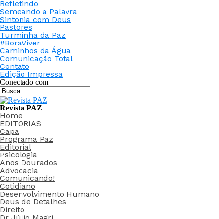
Refletindo
Semeando a Palavra
Sintonia com Deus
Pastores
Turminha da Paz
#BoraViver
Caminhos da Água
Comunicação Total
Contato
Edição Impressa
Conectado com
Revista PAZ
Home
EDITORIAS
Capa
Programa Paz
Editorial
Psicologia
Anos Dourados
Advocacia
Comunicando!
Cotidiano
Desenvolvimento Humano
Deus de Detalhes
Direito
Dr Júlio Magri