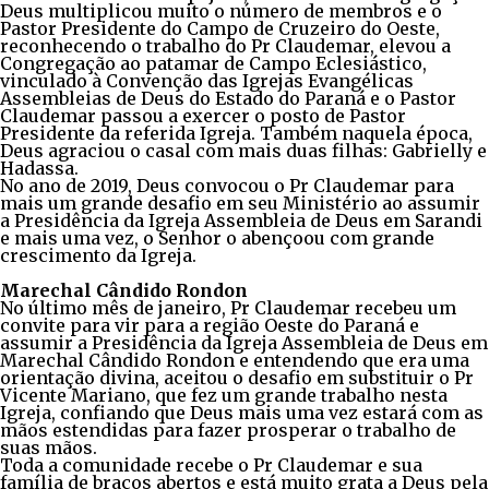
Deus multiplicou muito o número de membros e o
Pastor Presidente do Campo de Cruzeiro do Oeste,
reconhecendo o trabalho do Pr Claudemar, elevou a
Congregação ao patamar de Campo Eclesiástico,
vinculado à Convenção das Igrejas Evangélicas
Assembleias de Deus do Estado do Paraná e o Pastor
Claudemar passou a exercer o posto de Pastor
Presidente da referida Igreja. Também naquela época,
Deus agraciou o casal com mais duas filhas: Gabrielly e
Hadassa.
No ano de 2019, Deus convocou o Pr Claudemar para
mais um grande desafio em seu Ministério ao assumir
a Presidência da Igreja Assembleia de Deus em Sarandi
e mais uma vez, o Senhor o abençoou com grande
crescimento da Igreja.
Marechal Cândido Rondon
No último mês de janeiro, Pr Claudemar recebeu um
convite para vir para a região Oeste do Paraná e
assumir a Presidência da Igreja Assembleia de Deus em
Marechal Cândido Rondon e entendendo que era uma
orientação divina, aceitou o desafio em substituir o Pr
Vicente Mariano, que fez um grande trabalho nesta
Igreja, confiando que Deus mais uma vez estará com as
mãos estendidas para fazer prosperar o trabalho de
suas mãos.
Toda a comunidade recebe o Pr Claudemar e sua
família de braços abertos e está muito grata a Deus pela