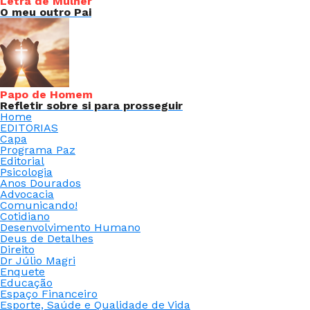
Letra de Mulher
O meu outro Pai
Papo de Homem
Refletir sobre si para prosseguir
Home
EDITORIAS
Capa
Programa Paz
Editorial
Psicologia
Anos Dourados
Advocacia
Comunicando!
Cotidiano
Desenvolvimento Humano
Deus de Detalhes
Direito
Dr Júlio Magri
Enquete
Educação
Espaço Financeiro
Esporte, Saúde e Qualidade de Vida