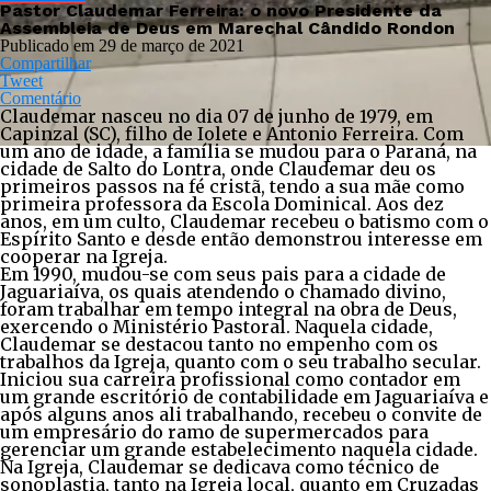
Pastor Claudemar Ferreira: o novo Presidente da
Assembleia de Deus em Marechal Cândido Rondon
Publicado em
29 de março de 2021
Compartilhar
Tweet
Comentário
Claudemar nasceu no dia 07 de junho de 1979, em
Capinzal (SC), filho de Iolete e Antonio Ferreira. Com
um ano de idade, a família se mudou para o Paraná, na
cidade de Salto do Lontra, onde Claudemar deu os
primeiros passos na fé cristã, tendo a sua mãe como
primeira professora da Escola Dominical. Aos dez
anos, em um culto, Claudemar recebeu o batismo com o
Espírito Santo e desde então demonstrou interesse em
cooperar na Igreja.
Em 1990, mudou-se com seus pais para a cidade de
Jaguariaíva, os quais atendendo o chamado divino,
foram trabalhar em tempo integral na obra de Deus,
exercendo o Ministério Pastoral. Naquela cidade,
Claudemar se destacou tanto no empenho com os
trabalhos da Igreja, quanto com o seu trabalho secular.
Iniciou sua carreira profissional como contador em
um grande escritório de contabilidade em Jaguariaíva e
após alguns anos ali trabalhando, recebeu o convite de
um empresário do ramo de supermercados para
gerenciar um grande estabelecimento naquela cidade.
Na Igreja, Claudemar se dedicava como técnico de
sonoplastia, tanto na Igreja local, quanto em Cruzadas