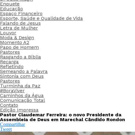
Enquete
Educação
Espaço Financeiro
Esporte, Saúde e Qualidade de Vida
Falando de Jesus
Letra de Mulher
Louvor
Moda & Design
Momento A2
Papo de Homem
Pastores
Rasgando a Bíblia
Recarga
Refletindo
Semeando a Palavra
Sintonia com Deus
Pastores
Turminha da Paz
#BoraViver
Caminhos da Água
Comunicação Total
Contato
Edição Impressa
Pastor Claudemar Ferreira: o novo Presidente da
Assembleia de Deus em Marechal Cândido Rondon
Compartilhar
Tweet