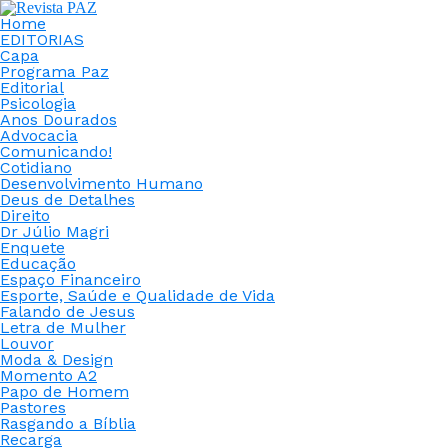
Home
EDITORIAS
Capa
Programa Paz
Editorial
Psicologia
Anos Dourados
Advocacia
Comunicando!
Cotidiano
Desenvolvimento Humano
Deus de Detalhes
Direito
Dr Júlio Magri
Enquete
Educação
Espaço Financeiro
Esporte, Saúde e Qualidade de Vida
Falando de Jesus
Letra de Mulher
Louvor
Moda & Design
Momento A2
Papo de Homem
Pastores
Rasgando a Bíblia
Recarga