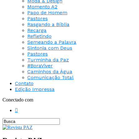
Moda & Design
Momento A2
Papo de Homem
Pastores
Rasgando a Bíblia
Recarga
Refletindo
Semeando a Palavra
Sintonia com Deus
Pastores
Turminha da Paz
#BoraViver
Caminhos da Água
Comunicação Total
Contato
Edição Impressa
Conectado com