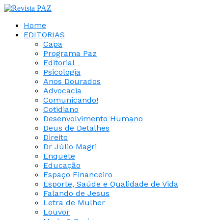
Home
EDITORIAS
Capa
Programa Paz
Editorial
Psicologia
Anos Dourados
Advocacia
Comunicando!
Cotidiano
Desenvolvimento Humano
Deus de Detalhes
Direito
Dr Júlio Magri
Enquete
Educação
Espaço Financeiro
Esporte, Saúde e Qualidade de Vida
Falando de Jesus
Letra de Mulher
Louvor