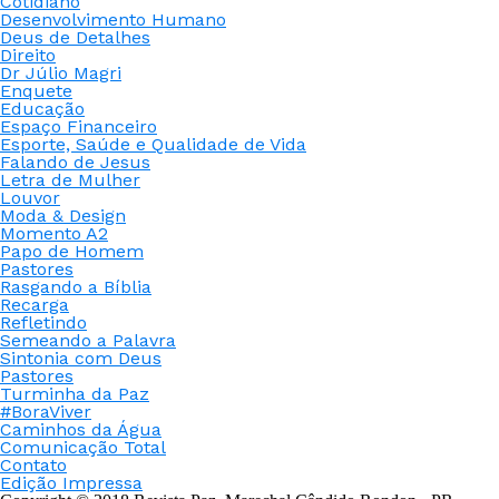
Cotidiano
Desenvolvimento Humano
Deus de Detalhes
Direito
Dr Júlio Magri
Enquete
Educação
Espaço Financeiro
Esporte, Saúde e Qualidade de Vida
Falando de Jesus
Letra de Mulher
Louvor
Moda & Design
Momento A2
Papo de Homem
Pastores
Rasgando a Bíblia
Recarga
Refletindo
Semeando a Palavra
Sintonia com Deus
Pastores
Turminha da Paz
#BoraViver
Caminhos da Água
Comunicação Total
Contato
Edição Impressa