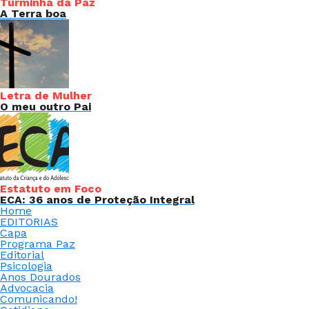
Turminha da Paz
A Terra boa
Letra de Mulher
O meu outro Pai
Estatuto em Foco
ECA: 36 anos de Proteção Integral
Home
EDITORIAS
Capa
Programa Paz
Editorial
Psicologia
Anos Dourados
Advocacia
Comunicando!