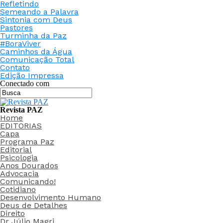
Refletindo
Semeando a Palavra
Sintonia com Deus
Pastores
Turminha da Paz
#BoraViver
Caminhos da Água
Comunicação Total
Contato
Edição Impressa
Conectado com
Revista PAZ
Home
EDITORIAS
Capa
Programa Paz
Editorial
Psicologia
Anos Dourados
Advocacia
Comunicando!
Cotidiano
Desenvolvimento Humano
Deus de Detalhes
Direito
Dr Júlio Magri