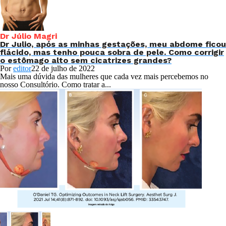
Dr Júlio Magri
Dr Julio, após as minhas gestações, meu abdome ficou
flácido, mas tenho pouca sobra de pele. Como corrigir
o estômago alto sem cicatrizes grandes?
Por
editor
22 de julho de 2022
Mais uma dúvida das mulheres que cada vez mais percebemos no
nosso Consultório. Como tratar a...