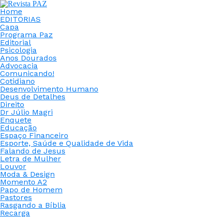
Home
EDITORIAS
Capa
Programa Paz
Editorial
Psicologia
Anos Dourados
Advocacia
Comunicando!
Cotidiano
Desenvolvimento Humano
Deus de Detalhes
Direito
Dr Júlio Magri
Enquete
Educação
Espaço Financeiro
Esporte, Saúde e Qualidade de Vida
Falando de Jesus
Letra de Mulher
Louvor
Moda & Design
Momento A2
Papo de Homem
Pastores
Rasgando a Bíblia
Recarga