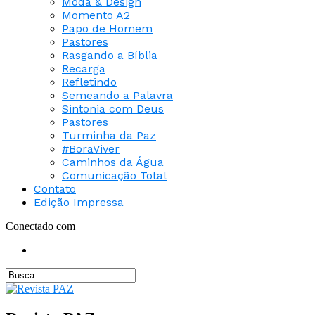
Moda & Design
Momento A2
Papo de Homem
Pastores
Rasgando a Bíblia
Recarga
Refletindo
Semeando a Palavra
Sintonia com Deus
Pastores
Turminha da Paz
#BoraViver
Caminhos da Água
Comunicação Total
Contato
Edição Impressa
Conectado com