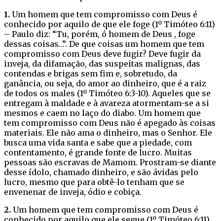
1.
Um homem que tem compromisso com Deus é
conhecido por aquilo de que ele foge (1º Timóteo 6:11)
– Paulo diz: “Tu, porém, ó homem de Deus , foge
dessas coisas…”. De que coisas um homem que tem
compromisso com Deus deve fugir? Deve fugir da
inveja, da difamação, das suspeitas malignas, das
contendas e brigas sem fim e, sobretudo, da
ganância, ou seja, do amor ao dinheiro, que é a raiz
de todos os males (1º Timóteo 6:3-10). Aqueles que se
entregam à maldade e à avareza atormentam-se a si
mesmos e caem no laço do diabo. Um homem que
tem compromisso com Deus não é apegado às coisas
materiais. Ele não ama o dinheiro, mas o Senhor. Ele
busca uma vida santa e sabe que a piedade, com
contentamento, é grande fonte de lucro. Muitas
pessoas são escravas de Mamom. Prostram-se diante
desse ídolo, chamado dinheiro, e são ávidas pelo
lucro, mesmo que para obtê-lo tenham que se
envenenar de inveja, ódio e cobiça.
2.
Um homem que tem compromisso com Deus é
conhecido por aquilo que ele segue (1º Timóteo 6:11)