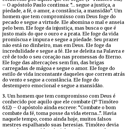
– O apóstolo Paulo continua: “… segue a justiça, a
piedade, a fé, o amor, a constância, a mansidão”. Um
homem que tem compromisso com Deus foge do
pecado e segue a virtude. Ele abomina o mal e anseia
pelo bem. Ele foge da injustiça, mas busca o que é
justo mais do que o ouro e a prata. Ele foge da vida
promíscua e impura e segue a piedade. Seu prazer
não está no dinheiro, mas em Deus. Ele foge da
incredulidade e segue a fé. Ele se deleita na Palavra e
crê de todo o seu coração nas promessas do Eterno.
Ele foge das altercações sem fim, das brigas
carregadas de mágoa e segue o amor. Ele foge do
estilo de vida inconstante daqueles que correm atrás
do vento e segue a constância. Ele foge do
destempero emocional e segue a mansidão.
3.
Um homem que tem compromisso com Deus é
conhecido por aquilo que ele combate (1º Timóteo
6:12) – O apóstolo ainda escreve: “Combate o bom
combate da fé, toma posse da vida eterna…”. Havia
naquele tempo, como ainda hoje, muitos falsos
mestres espalhando suas heresias. Timóteo devia