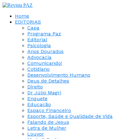
Home
EDITORIAS
Capa
Programa Paz
Editorial
Psicologia
Anos Dourados
Advocacia
Comunicando!
Cotidiano
Desenvolvimento Humano
Deus de Detalhes
Direito
Dr Júlio Magri
Enquete
Educação
Espaço Financeiro
Esporte, Saúde e Qualidade de Vida
Falando de Jesus
Letra de Mulher
Louvor