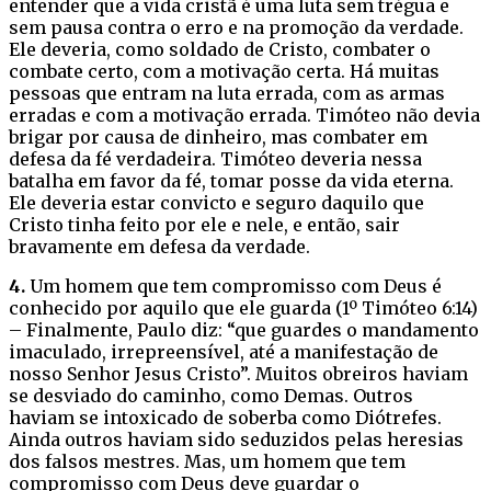
entender que a vida cristã é uma luta sem trégua e
sem pausa contra o erro e na promoção da verdade.
Ele deveria, como soldado de Cristo, combater o
combate certo, com a motivação certa. Há muitas
pessoas que entram na luta errada, com as armas
erradas e com a motivação errada. Timóteo não devia
brigar por causa de dinheiro, mas combater em
defesa da fé verdadeira. Timóteo deveria nessa
batalha em favor da fé, tomar posse da vida eterna.
Ele deveria estar convicto e seguro daquilo que
Cristo tinha feito por ele e nele, e então, sair
bravamente em defesa da verdade.
4.
Um homem que tem compromisso com Deus é
conhecido por aquilo que ele guarda (1º Timóteo 6:14)
– Finalmente, Paulo diz: “que guardes o mandamento
imaculado, irrepreensível, até a manifestação de
nosso Senhor Jesus Cristo”. Muitos obreiros haviam
se desviado do caminho, como Demas. Outros
haviam se intoxicado de soberba como Diótrefes.
Ainda outros haviam sido seduzidos pelas heresias
dos falsos mestres. Mas, um homem que tem
compromisso com Deus deve guardar o