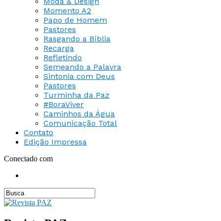
Moda & Design
Momento A2
Papo de Homem
Pastores
Rasgando a Bíblia
Recarga
Refletindo
Semeando a Palavra
Sintonia com Deus
Pastores
Turminha da Paz
#BoraViver
Caminhos da Água
Comunicação Total
Contato
Edição Impressa
Conectado com