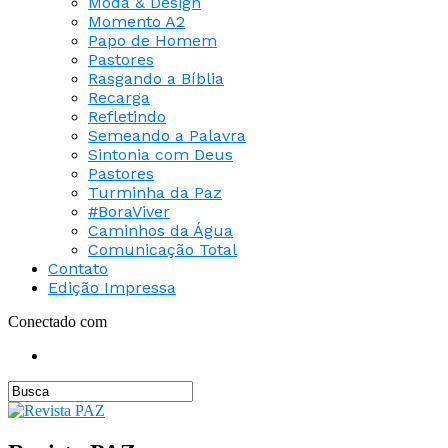
Moda & Design
Momento A2
Papo de Homem
Pastores
Rasgando a Bíblia
Recarga
Refletindo
Semeando a Palavra
Sintonia com Deus
Pastores
Turminha da Paz
#BoraViver
Caminhos da Água
Comunicação Total
Contato
Edição Impressa
Conectado com