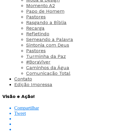
Momento A2
Papo de Homem
Pastores
Rasgando a Bíblia
Recarga
Refletindo
Semeando a Palavra
Sintonia com Deus
Pastores
Turminha da Paz
#BoraViver
Caminhos da Água
Comunicação Total
Contato
Edição Impressa
Visão e Ação!
Compartilhar
Tweet