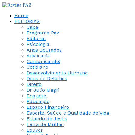
Home
EDITORIAS
Capa
Programa Paz
Editorial
Psicologia
Anos Dourados
Advocacia
Comunicando!
Cotidiano
Desenvolvimento Humano
Deus de Detalhes
Direito
Dr Júlio Magri
Enquete
Educação
Espaço Financeiro
Esporte, Saúde e Qualidade de Vida
Falando de Jesus
Letra de Mulher
Louvor