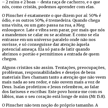
– 2 ruins e 2 boas – desta raça de cachorro, e o que
nós, como cristãs, podemos aprender com elas.
O Pinscher é exatamente o que dizem por aí: 50% é
ódio, e os outros 50%, é tremedeira. Quando chega
uma visita, ou um gato passa na rua, a Meg
enlouquece. Late e vibra sem parar, por mais que nós
a mandemos se calar ou se acalmar. É como se ela
entrasse em um universo paralelo onde não nos
ouvisse, e só conseguisse dar atenção àquela
potencial ameaça. Ela só para de latir quando
abrimos o portão e permitimos a entrada de quem
chegou.
Alguns cristãos são assim. Tentações, preocupações,
problemas, responsabilidades e desejos de bens
materiais lhes chamam tanto a atenção que não veem
mais nada ao seu redor, e não ouvem mais a voz de
Deus. Isaías profetizou e Jesus relembrou, ao falar
dos fariseus e escribas: Este povo honra-me com os
lábios, mas o seu coração está longe de mim (Mt 15.8).
O Pinscher não tem noção do próprio tamanho. A