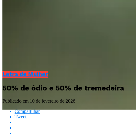
Letra de Mulher
50% de ódio e 50% de tremedeira
Publicado em
10 de fevereiro de 2026
Compartilhar
Tweet