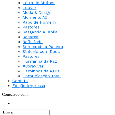
Letra de Mulher
Louvor
Moda & Design
Momento A2
Papo de Homem
Pastores
Rasgando a Bíblia
Recarga
Refletindo
Semeando a Palavra
Sintonia com Deus
Pastores
Turminha da Paz
#BoraViver
Caminhos da Água
Comunicação Total
Contato
Edição Impressa
Conectado com