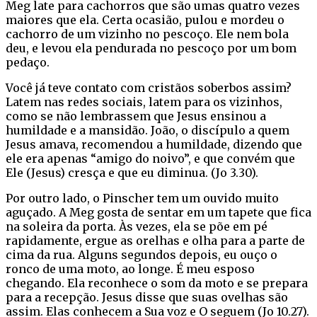
Meg late para cachorros que são umas quatro vezes
maiores que ela. Certa ocasião, pulou e mordeu o
cachorro de um vizinho no pescoço. Ele nem bola
deu, e levou ela pendurada no pescoço por um bom
pedaço.
Você já teve contato com cristãos soberbos assim?
Latem nas redes sociais, latem para os vizinhos,
como se não lembrassem que Jesus ensinou a
humildade e a mansidão. João, o discípulo a quem
Jesus amava, recomendou a humildade, dizendo que
ele era apenas “amigo do noivo”, e que convém que
Ele (Jesus) cresça e que eu diminua. (Jo 3.30).
Por outro lado, o Pinscher tem um ouvido muito
aguçado. A Meg gosta de sentar em um tapete que fica
na soleira da porta. Às vezes, ela se põe em pé
rapidamente, ergue as orelhas e olha para a parte de
cima da rua. Alguns segundos depois, eu ouço o
ronco de uma moto, ao longe. É meu esposo
chegando. Ela reconhece o som da moto e se prepara
para a recepção. Jesus disse que suas ovelhas são
assim. Elas conhecem a Sua voz e O seguem (Jo 10.27).