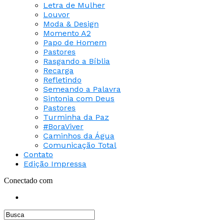
Letra de Mulher
Louvor
Moda & Design
Momento A2
Papo de Homem
Pastores
Rasgando a Bíblia
Recarga
Refletindo
Semeando a Palavra
Sintonia com Deus
Pastores
Turminha da Paz
#BoraViver
Caminhos da Água
Comunicação Total
Contato
Edição Impressa
Conectado com