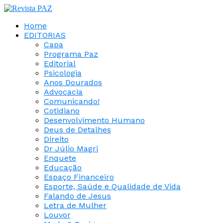
Home
EDITORIAS
Capa
Programa Paz
Editorial
Psicologia
Anos Dourados
Advocacia
Comunicando!
Cotidiano
Desenvolvimento Humano
Deus de Detalhes
Direito
Dr Júlio Magri
Enquete
Educação
Espaço Financeiro
Esporte, Saúde e Qualidade de Vida
Falando de Jesus
Letra de Mulher
Louvor