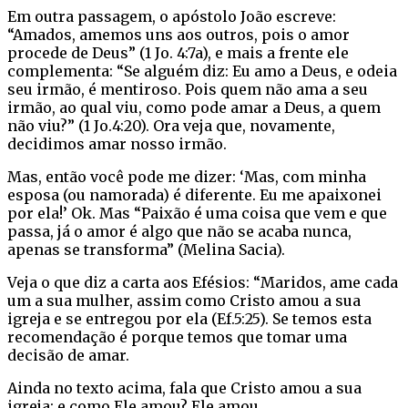
Em outra passagem, o apóstolo João escreve:
“Amados, amemos uns aos outros, pois o amor
procede de Deus” (1 Jo. 4:7a), e mais a frente ele
complementa: “Se alguém diz: Eu amo a Deus, e odeia
seu irmão, é mentiroso. Pois quem não ama a seu
irmão, ao qual viu, como pode amar a Deus, a quem
não viu?” (1 Jo.4:20). Ora veja que, novamente,
decidimos amar nosso irmão.
Mas, então você pode me dizer: ‘Mas, com minha
esposa (ou namorada) é diferente. Eu me apaixonei
por ela!’ Ok. Mas “Paixão é uma coisa que vem e que
passa, já o amor é algo que não se acaba nunca,
apenas se transforma” (Melina Sacia).
Veja o que diz a carta aos Efésios: “Maridos, ame cada
um a sua mulher, assim como Cristo amou a sua
igreja e se entregou por ela (Ef.5:25). Se temos esta
recomendação é porque temos que tomar uma
decisão de amar.
Ainda no texto acima, fala que Cristo amou a sua
igreja: e como Ele amou? Ele amou