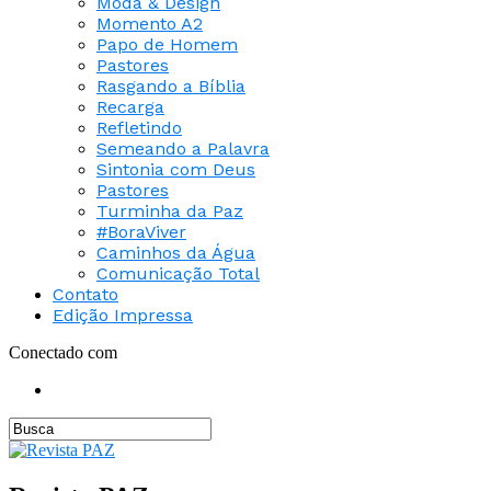
Moda & Design
Momento A2
Papo de Homem
Pastores
Rasgando a Bíblia
Recarga
Refletindo
Semeando a Palavra
Sintonia com Deus
Pastores
Turminha da Paz
#BoraViver
Caminhos da Água
Comunicação Total
Contato
Edição Impressa
Conectado com