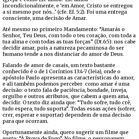
incondicionalmente, e ‘em Amor, Cristo se entregou
a si mesmo por nós…’ (cfe. Ef. 5:2). Foi uma entrega
consciente, uma decisão de Amar.
Até mesmo no primeiro Mandamento: “Amarás o
Senhor, Teu Deus, com todo o teu coração, com toda a
tua alma e com todas as tuas forças” (Dt.6:5): nos cabe
decidir amar, pois a natureza pecaminosa do ser
humano tende a nos distanciar do amor de Deus.
Falando de amor de casais, um texto bastante
conhecido é o de 1 Coríntios 13:4-7 (leia), onde o
apóstolo Paulo apresenta as características do amor,
e ali também podemos perceber como amar é uma
decisão: o texto fala de paciência, bondade, inveja,
orgulho e outros atributos, que cabem a quem ama,
decidir. O texto diz ainda que: “Tudo sofre, tudo crê,
tudo espera, tudo suporta”. Todas essas ações (sofrer,
crer, esperar e suportar) dependem de uma decisão
para que ocorram.
Oportunamente ainda, quero sugerir um filme que
gosto: “À Prova de Fogo”. No filme, o personagem