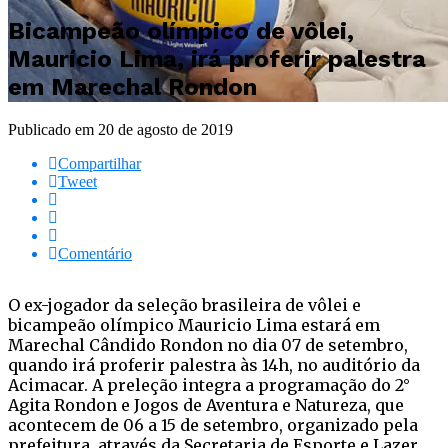
Bicampeão olímpico de vôlei,
Maurício Lima, irá proferir palestra
em Marechal Rondon
Publicado em
20 de agosto de 2019
Compartilhar
Tweet
Comentário
O ex-jogador da seleção brasileira de vôlei e
bicampeão olímpico Mauricio Lima estará em
Marechal Cândido Rondon no dia 07 de setembro,
quando irá proferir palestra às 14h, no auditório da
Acimacar. A preleção integra a programação do 2°
Agita Rondon e Jogos de Aventura e Natureza, que
acontecem de 06 a 15 de setembro, organizado pela
prefeitura, através da Secretaria de Esporte e Lazer,