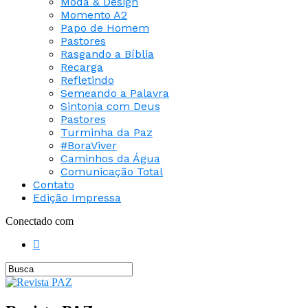
Moda & Design
Momento A2
Papo de Homem
Pastores
Rasgando a Bíblia
Recarga
Refletindo
Semeando a Palavra
Sintonia com Deus
Pastores
Turminha da Paz
#BoraViver
Caminhos da Água
Comunicação Total
Contato
Edição Impressa
Conectado com