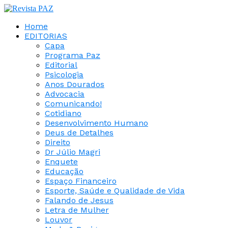
Home
EDITORIAS
Capa
Programa Paz
Editorial
Psicologia
Anos Dourados
Advocacia
Comunicando!
Cotidiano
Desenvolvimento Humano
Deus de Detalhes
Direito
Dr Júlio Magri
Enquete
Educação
Espaço Financeiro
Esporte, Saúde e Qualidade de Vida
Falando de Jesus
Letra de Mulher
Louvor