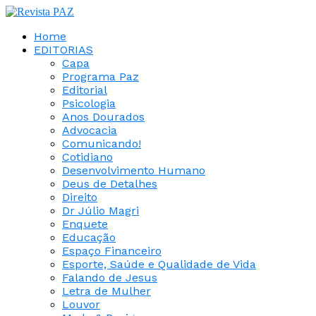
Home
EDITORIAS
Capa
Programa Paz
Editorial
Psicologia
Anos Dourados
Advocacia
Comunicando!
Cotidiano
Desenvolvimento Humano
Deus de Detalhes
Direito
Dr Júlio Magri
Enquete
Educação
Espaço Financeiro
Esporte, Saúde e Qualidade de Vida
Falando de Jesus
Letra de Mulher
Louvor