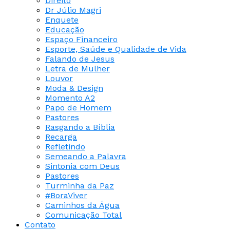
Direito
Dr Júlio Magri
Enquete
Educação
Espaço Financeiro
Esporte, Saúde e Qualidade de Vida
Falando de Jesus
Letra de Mulher
Louvor
Moda & Design
Momento A2
Papo de Homem
Pastores
Rasgando a Bíblia
Recarga
Refletindo
Semeando a Palavra
Sintonia com Deus
Pastores
Turminha da Paz
#BoraViver
Caminhos da Água
Comunicação Total
Contato