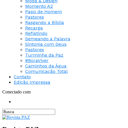
Moda & Design
Momento A2
Papo de Homem
Pastores
Rasgando a Bíblia
Recarga
Refletindo
Semeando a Palavra
Sintonia com Deus
Pastores
Turminha da Paz
#BoraViver
Caminhos da Água
Comunicação Total
Contato
Edição Impressa
Conectado com