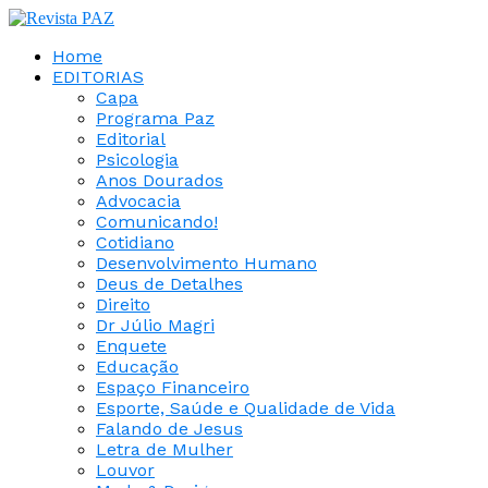
Home
EDITORIAS
Capa
Programa Paz
Editorial
Psicologia
Anos Dourados
Advocacia
Comunicando!
Cotidiano
Desenvolvimento Humano
Deus de Detalhes
Direito
Dr Júlio Magri
Enquete
Educação
Espaço Financeiro
Esporte, Saúde e Qualidade de Vida
Falando de Jesus
Letra de Mulher
Louvor