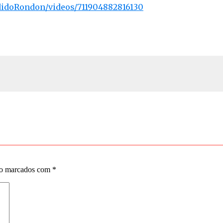
didoRondon/videos/711904882816130
ão marcados com
*