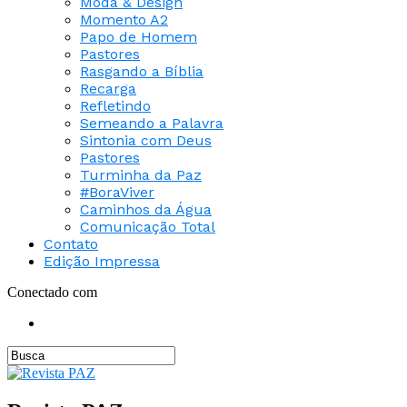
Moda & Design
Momento A2
Papo de Homem
Pastores
Rasgando a Bíblia
Recarga
Refletindo
Semeando a Palavra
Sintonia com Deus
Pastores
Turminha da Paz
#BoraViver
Caminhos da Água
Comunicação Total
Contato
Edição Impressa
Conectado com