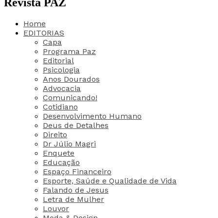
Revista PAZ
Home
EDITORIAS
Capa
Programa Paz
Editorial
Psicologia
Anos Dourados
Advocacia
Comunicando!
Cotidiano
Desenvolvimento Humano
Deus de Detalhes
Direito
Dr Júlio Magri
Enquete
Educação
Espaço Financeiro
Esporte, Saúde e Qualidade de Vida
Falando de Jesus
Letra de Mulher
Louvor
Moda & Design