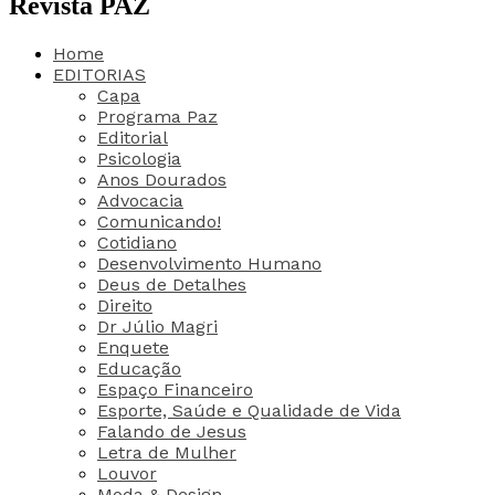
Revista PAZ
Home
EDITORIAS
Capa
Programa Paz
Editorial
Psicologia
Anos Dourados
Advocacia
Comunicando!
Cotidiano
Desenvolvimento Humano
Deus de Detalhes
Direito
Dr Júlio Magri
Enquete
Educação
Espaço Financeiro
Esporte, Saúde e Qualidade de Vida
Falando de Jesus
Letra de Mulher
Louvor
Moda & Design