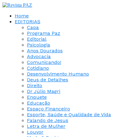
Home
EDITORIAS
Capa
Programa Paz
Editorial
Psicologia
Anos Dourados
Advocacia
Comunicando!
Cotidiano
Desenvolvimento Humano
Deus de Detalhes
Direito
Dr Júlio Magri
Enquete
Educação
Espaço Financeiro
Esporte, Saúde e Qualidade de Vida
Falando de Jesus
Letra de Mulher
Louvor