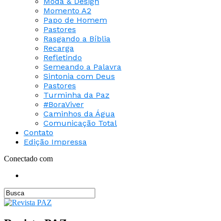
Moda & Design
Momento A2
Papo de Homem
Pastores
Rasgando a Bíblia
Recarga
Refletindo
Semeando a Palavra
Sintonia com Deus
Pastores
Turminha da Paz
#BoraViver
Caminhos da Água
Comunicação Total
Contato
Edição Impressa
Conectado com