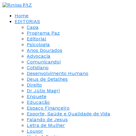
Home
EDITORIAS
Capa
Programa Paz
Editorial
Psicologia
Anos Dourados
Advocacia
Comunicando!
Cotidiano
Desenvolvimento Humano
Deus de Detalhes
Direito
Dr Júlio Magri
Enquete
Educação
Espaço Financeiro
Esporte, Saúde e Qualidade de Vida
Falando de Jesus
Letra de Mulher
Louvor