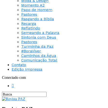
Moda & Design
Momento A2
Papo de Homem
Pastores
Rasgando a Bíblia
Recarga
Refletindo
Semeando a Palavra
Sintonia com Deus
Pastores
Turminha da Paz
#BoraViver
Caminhos da Água
Comunicação Total
Contato
Edição Impressa
Conectado com