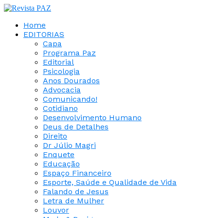
Home
EDITORIAS
Capa
Programa Paz
Editorial
Psicologia
Anos Dourados
Advocacia
Comunicando!
Cotidiano
Desenvolvimento Humano
Deus de Detalhes
Direito
Dr Júlio Magri
Enquete
Educação
Espaço Financeiro
Esporte, Saúde e Qualidade de Vida
Falando de Jesus
Letra de Mulher
Louvor