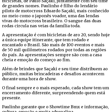
bicicletas, de Paulo Saçaki, juntamente com seu time
de grandes nomes. Paulinho é filho do lendário
piloto de motocross Eduardo Saçaki, mais conhecido
no meio como o japonês voador, uma das lendas
vivas do motocross brasileiro. O sangue das duas
rodas circula nas veias da família toda.
A apresentação é com bicicletas de aro 20, sendo hoje
a única equipe itinerante, que tem rodado e
encantado o Brasil. São mais de 100 eventos e mais
de 50 mil quilômetros rodados por todas as regiões
do país. As apresentações sempre são com a casa
cheia e emoção do começo ao fim.
Além de brindes que Saçaki e seu time distribuem ao
público, muitas brincadeiras e desafios acontecem
durante uma hora de show.
O final sempre e o mais esperado, cada show tem um
encerramento diferente, surpreendendo quem está
presente.
Paulinho garante que o Showtime Bmx e informação,
cultura, emoção e muita adrenalina.