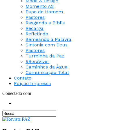
Moda & Design
Momento A2
Papo de Homem
Pastores
Rasgando a Bíblia
Recarga
Refletindo
Semeando a Palavra
Sintonia com Deus
Pastores
Turminha da Paz
#BoraViver
Caminhos da Água
Comunicação Total
Contato
Edição Impressa
Conectado com