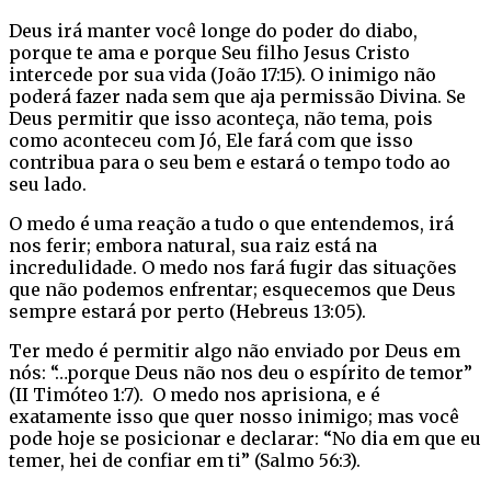
Deus irá manter você longe do poder do diabo,
porque te ama e porque Seu filho Jesus Cristo
intercede por sua vida (João 17:15). O inimigo não
poderá fazer nada sem que aja permissão Divina. Se
Deus permitir que isso aconteça, não tema, pois
como aconteceu com Jó, Ele fará com que isso
contribua para o seu bem e estará o tempo todo ao
seu lado.
O medo é uma reação a tudo o que entendemos, irá
nos ferir; embora natural, sua raiz está na
incredulidade. O medo nos fará fugir das situações
que não podemos enfrentar; esquecemos que Deus
sempre estará por perto (Hebreus 13:05).
Ter medo é permitir algo não enviado por Deus em
nós: “…porque Deus não nos deu o espírito de temor”
(II Timóteo 1:7). O medo nos aprisiona, e é
exatamente isso que quer nosso inimigo; mas você
pode hoje se posicionar e declarar: “No dia em que eu
temer, hei de confiar em ti” (Salmo 56:3).