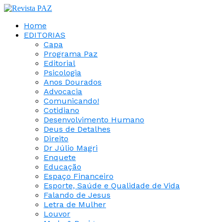
Home
EDITORIAS
Capa
Programa Paz
Editorial
Psicologia
Anos Dourados
Advocacia
Comunicando!
Cotidiano
Desenvolvimento Humano
Deus de Detalhes
Direito
Dr Júlio Magri
Enquete
Educação
Espaço Financeiro
Esporte, Saúde e Qualidade de Vida
Falando de Jesus
Letra de Mulher
Louvor