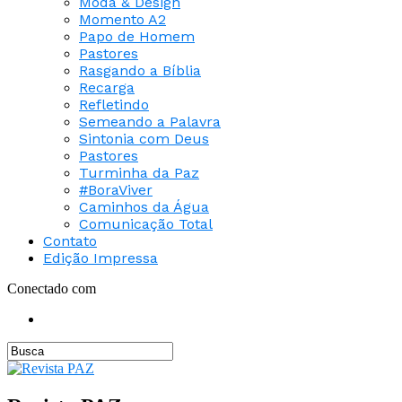
Moda & Design
Momento A2
Papo de Homem
Pastores
Rasgando a Bíblia
Recarga
Refletindo
Semeando a Palavra
Sintonia com Deus
Pastores
Turminha da Paz
#BoraViver
Caminhos da Água
Comunicação Total
Contato
Edição Impressa
Conectado com