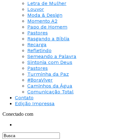
Letra de Mulher
Louvor
Moda & Design
Momento A2
Papo de Homem
Pastores
Rasgando a Bíblia
Recarga
Refletindo
Semeando a Palavra
Sintonia com Deus
Pastores
Turminha da Paz
#BoraViver
Caminhos da Água
Comunicação Total
Contato
Edição Impressa
Conectado com