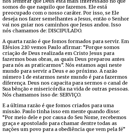
nos lembrar que Deus está mais interessado no que
somos do que naquilo que fazemos. Ele está
preocupado com o nosso caráter. Por isso, se Ele
deseja nos fazer semelhantes a Jesus, então o Senhor
vai nos guiar nos caminhos que Jesus andou. Isso
nós chamamos de: DISCIPULADO.
A quarta razão é que fomos formados para servir. Em
Efésios 2:10 vemos Paulo afirmar: “Porque somos
criação de Deus realizada em Cristo Jesus para
fazermos boas obras, as quais Deus preparou antes
para nós as praticarmos”. Nós estamos aqui neste
mundo para servir a Deus e ao próximo. A razão
número 1 de estarmos neste mundo é para fazermos
diferença. Deus nos capacita para sermos o canal de
Sua bênção e misericórdia na vida de outras pessoas.
Nós chamamos isso de: SERVIÇO.
E a última razão é que fomos criados para uma
missão. Paulo tinha isso em mente quando disse:
“Por meio dele e por causa do Seu Nome, recebemos
graça e apostolado para chamar dentre todas as
nações um povo para a obediência que vem pela fé”