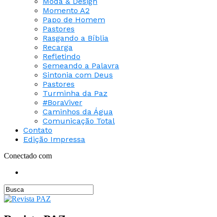
Moda & Design
Momento A2
Papo de Homem
Pastores
Rasgando a Bíblia
Recarga
Refletindo
Semeando a Palavra
Sintonia com Deus
Pastores
Turminha da Paz
#BoraViver
Caminhos da Água
Comunicação Total
Contato
Edição Impressa
Conectado com