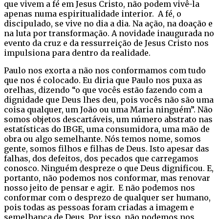
que vivem a fé em Jesus Cristo, não podem vivê-la
apenas numa espiritualidade interior. A fé, o
discipulado, se vive no dia a dia. Na ação, na doação e
na luta por transformação. A novidade inaugurada no
evento da cruz e da ressurreição de Jesus Cristo nos
impulsiona para dentro da realidade.
Paulo nos exorta a não nos conformamos com tudo
que nos é colocado. Eu diria que Paulo nos puxa as
orelhas, dizendo “o que vocês estão fazendo com a
dignidade que Deus lhes deu, pois vocês não são uma
coisa qualquer, um João ou uma Maria ninguém”. Não
somos objetos descartáveis, um número abstrato nas
estatísticas do IBGE, uma consumidora, uma mão de
obra ou algo semelhante. Nós temos nome, somos
gente, somos filhos e filhas de Deus. Isto apesar das
falhas, dos defeitos, dos pecados que carregamos
conosco. Ninguém despreze o que Deus dignificou. E,
portanto, não podemos nos conformar, mas renovar
nosso jeito de pensar e agir. E não podemos nos
conformar com o desprezo de qualquer ser humano,
pois todas as pessoas foram criadas a imagem e
semelhança de Deus. Por isso, não podemos nos