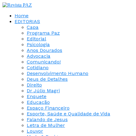
Home
EDITORIAS
Capa
Programa Paz
Editorial
Psicologia
Anos Dourados
Advocacia
Comunicando!
Cotidiano
Desenvolvimento Humano
Deus de Detalhes
Direito
Dr Júlio Magri
Enquete
Educação
Espaço Financeiro
Esporte, Saúde e Qualidade de Vida
Falando de Jesus
Letra de Mulher
Louvor