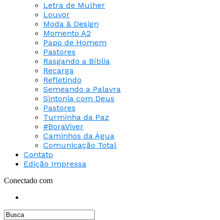
Letra de Mulher
Louvor
Moda & Design
Momento A2
Papo de Homem
Pastores
Rasgando a Bíblia
Recarga
Refletindo
Semeando a Palavra
Sintonia com Deus
Pastores
Turminha da Paz
#BoraViver
Caminhos da Água
Comunicação Total
Contato
Edição Impressa
Conectado com