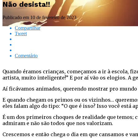
Não desista!!
Publicado em
10 de fevereiro de 2023
Compartilhar
Tweet
Comentário
Quando éramos crianças, começamos a ir à escola, fize
artista, muito inteligente!” E por aí vão os elogios.
Aí ficávamos animados, querendo mostrar pro mundo 
E quando chegam os primos ou os vizinhos… queremos
eles falam algo do tipo: “O que é isso? Isso você está
É um dos primeiros choques de realidade que temos; c
admiram e não são todos que nos valorizam.
Crescemos e então chega o dia em que cansamos e vamos