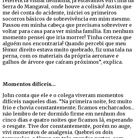
referência visual nenhuma, já estávamos em cima da
Serra do Mangaval, onde houve a colisão! Assim que
me dei conta do acidente, iniciei os primeiros
socorros básicos de sobrevivência em mim mesmo.
Passou em minha cabeça que precisava sobreviver e
voltar para casa para ver minha família. Em nenhum
momento pensei que iria morrer! Tinha certeza que
alguém nos encontraria! Quando percebi que meu
fêmur direito estava muito quebrado, fiz uma tala na
perna, com os materiais da própria aeronave e
galhos de árvore que caíram próximos”, explica.
Momentos difíceis…
John conta que ele e o colega viveram momentos
difíceis naqueles dias. “Na primeira noite, fez muito
frio e chovia constantemente; ficamos encharcados…
não lembro de ter dormido firme em nenhum dos
cinco dias e quatro noites que ficamos lá, esperando
o resgate. Tive dor constantemente, porém no auge,
vivi momentos de analgesia. Quebrei os dois