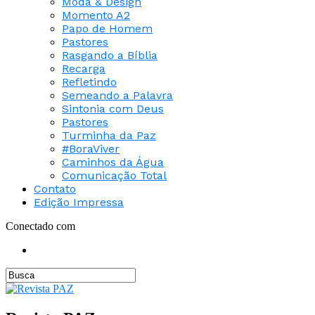
Moda & Design
Momento A2
Papo de Homem
Pastores
Rasgando a Bíblia
Recarga
Refletindo
Semeando a Palavra
Sintonia com Deus
Pastores
Turminha da Paz
#BoraViver
Caminhos da Água
Comunicação Total
Contato
Edição Impressa
Conectado com