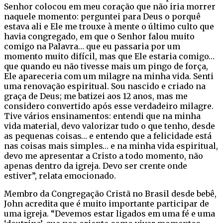
Senhor colocou em meu coração que não iria morrer
naquele momento: perguntei para Deus o porquê
estava ali e Ele me trouxe à mente o último culto que
havia congregado, em que o Senhor falou muito
comigo na Palavra… que eu passaria por um
momento muito difícil, mas que Ele estaria comigo…
que quando eu não tivesse mais um pingo de força,
Ele apareceria com um milagre na minha vida. Senti
uma renovação espiritual. Sou nascido e criado na
graça de Deus; me batizei aos 12 anos, mas me
considero convertido após esse verdadeiro milagre.
Tive vários ensinamentos: entendi que na minha
vida material, devo valorizar tudo o que tenho, desde
as pequenas coisas… e entendo que a felicidade está
nas coisas mais simples… e na minha vida espiritual,
devo me apresentar a Cristo a todo momento, não
apenas dentro da igreja. Devo ser crente onde
estiver”, relata emocionado.
Membro da Congregação Cristã no Brasil desde bebê,
John acredita que é muito importante participar de
uma igreja. “Devemos estar ligados em uma fé e uma