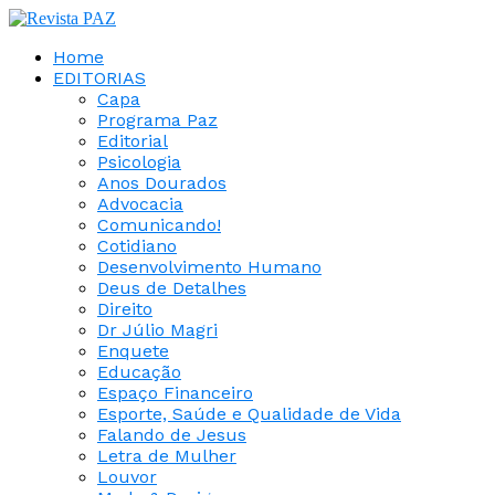
Home
EDITORIAS
Capa
Programa Paz
Editorial
Psicologia
Anos Dourados
Advocacia
Comunicando!
Cotidiano
Desenvolvimento Humano
Deus de Detalhes
Direito
Dr Júlio Magri
Enquete
Educação
Espaço Financeiro
Esporte, Saúde e Qualidade de Vida
Falando de Jesus
Letra de Mulher
Louvor