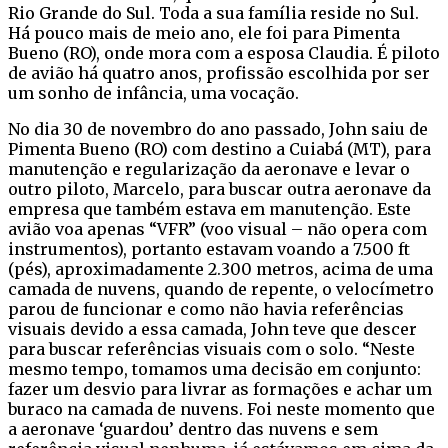
Rio Grande do Sul. Toda a sua família reside no Sul.
Há pouco mais de meio ano, ele foi para Pimenta
Bueno (RO), onde mora com a esposa Claudia. É piloto
de avião há quatro anos, profissão escolhida por ser
um sonho de infância, uma vocação.
No dia 30 de novembro do ano passado, John saiu de
Pimenta Bueno (RO) com destino a Cuiabá (MT), para
manutenção e regularização da aeronave e levar o
outro piloto, Marcelo, para buscar outra aeronave da
empresa que também estava em manutenção. Este
avião voa apenas “VFR” (voo visual – não opera com
instrumentos), portanto estavam voando a 7.500 ft
(pés), aproximadamente 2.300 metros, acima de uma
camada de nuvens, quando de repente, o velocímetro
parou de funcionar e como não havia referências
visuais devido a essa camada, John teve que descer
para buscar referências visuais com o solo. “Neste
mesmo tempo, tomamos uma decisão em conjunto:
fazer um desvio para livrar as formações e achar um
buraco na camada de nuvens. Foi neste momento que
a aeronave ‘guardou’ dentro das nuvens e sem