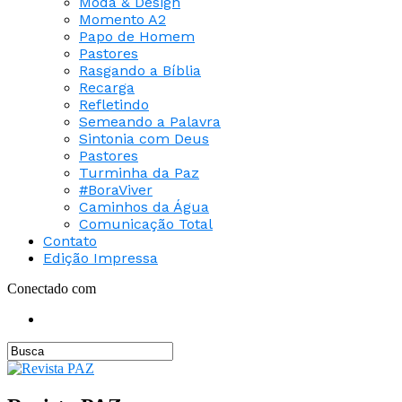
Moda & Design
Momento A2
Papo de Homem
Pastores
Rasgando a Bíblia
Recarga
Refletindo
Semeando a Palavra
Sintonia com Deus
Pastores
Turminha da Paz
#BoraViver
Caminhos da Água
Comunicação Total
Contato
Edição Impressa
Conectado com