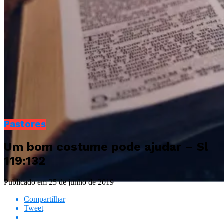
Pastores
Um bom costume pode ajudar – Sl
119:132
Publicado em
25 de junho de 2019
Compartilhar
Tweet