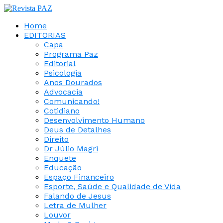
Home
EDITORIAS
Capa
Programa Paz
Editorial
Psicologia
Anos Dourados
Advocacia
Comunicando!
Cotidiano
Desenvolvimento Humano
Deus de Detalhes
Direito
Dr Júlio Magri
Enquete
Educação
Espaço Financeiro
Esporte, Saúde e Qualidade de Vida
Falando de Jesus
Letra de Mulher
Louvor