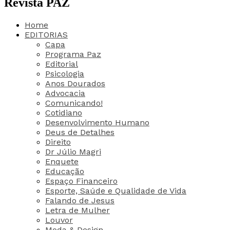
Revista PAZ
Home
EDITORIAS
Capa
Programa Paz
Editorial
Psicologia
Anos Dourados
Advocacia
Comunicando!
Cotidiano
Desenvolvimento Humano
Deus de Detalhes
Direito
Dr Júlio Magri
Enquete
Educação
Espaço Financeiro
Esporte, Saúde e Qualidade de Vida
Falando de Jesus
Letra de Mulher
Louvor
Moda & Design