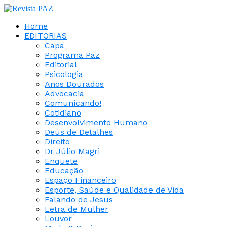
Home
EDITORIAS
Capa
Programa Paz
Editorial
Psicologia
Anos Dourados
Advocacia
Comunicando!
Cotidiano
Desenvolvimento Humano
Deus de Detalhes
Direito
Dr Júlio Magri
Enquete
Educação
Espaço Financeiro
Esporte, Saúde e Qualidade de Vida
Falando de Jesus
Letra de Mulher
Louvor