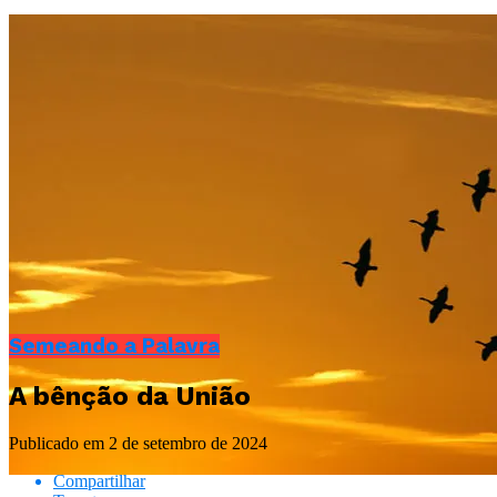
Semeando a Palavra
A bênção da União
Publicado em
2 de setembro de 2024
Compartilhar