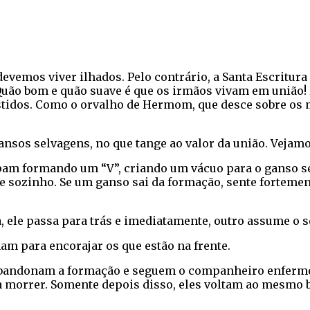
emos viver ilhados. Pelo contrário, a Santa Escritura 
! Quão bom e quão suave é que os irmãos vivam em união!
vestidos. Como o orvalho de Hermom, que desce sobre os 
nsos selvagens, no que tange ao valor da união. Vejamo
upam formando um “V”, criando um vácuo para o ganso s
 sozinho. Se um ganso sai da formação, sente fortemente
 ele passa para trás e imediatamente, outro assume o se
am para encorajar os que estão na frente.
 abandonam a formação e seguem o companheiro enfermo
a morrer. Somente depois disso, eles voltam ao mesmo 