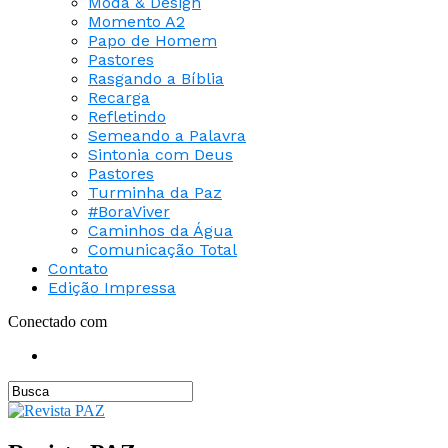
Moda & Design
Momento A2
Papo de Homem
Pastores
Rasgando a Bíblia
Recarga
Refletindo
Semeando a Palavra
Sintonia com Deus
Pastores
Turminha da Paz
#BoraViver
Caminhos da Água
Comunicação Total
Contato
Edição Impressa
Conectado com