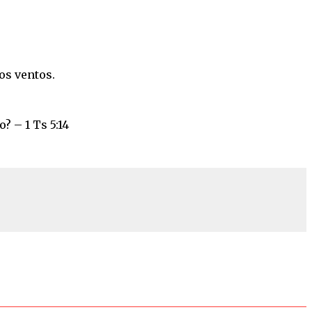
os ventos.
? – 1 Ts 5:14