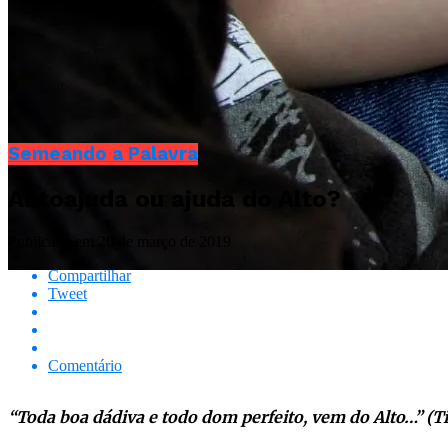
Semeando a Palavra
Autoajuda ou ajuda do Alto?
Publicado em
20 de março de 2019
Compartilhar
Tweet
Comentário
“Toda boa dádiva e todo dom perfeito, vem do Alto…” (Ti