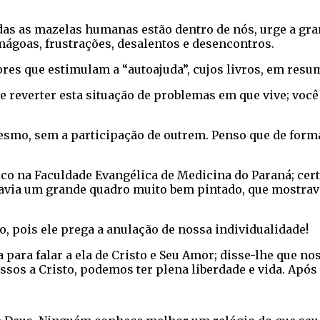
odas as mazelas humanas estão dentro de nós, urge a 
 mágoas, frustrações, desalentos e desencontros.
res que estimulam a “autoajuda”, cujos livros, em res
de reverter esta situação de problemas em que vive; voc
esmo, sem a participação de outrem. Penso que de forma 
na Faculdade Evangélica de Medicina do Paraná; certo 
havia um grande quadro muito bem pintado, que mostrava
, pois ele prega a anulação de nossa individualidade!
para falar a ela de Cristo e Seu Amor; disse-lhe que no
os a Cristo, podemos ter plena liberdade e vida. Após a 