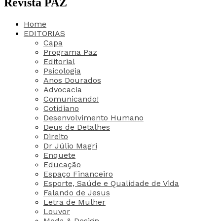
Revista PAZ
Home
EDITORIAS
Capa
Programa Paz
Editorial
Psicologia
Anos Dourados
Advocacia
Comunicando!
Cotidiano
Desenvolvimento Humano
Deus de Detalhes
Direito
Dr Júlio Magri
Enquete
Educação
Espaço Financeiro
Esporte, Saúde e Qualidade de Vida
Falando de Jesus
Letra de Mulher
Louvor
Moda & Design