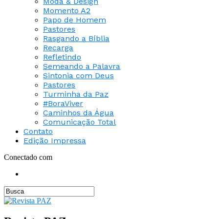
Moda & Design
Momento A2
Papo de Homem
Pastores
Rasgando a Bíblia
Recarga
Refletindo
Semeando a Palavra
Sintonia com Deus
Pastores
Turminha da Paz
#BoraViver
Caminhos da Água
Comunicação Total
Contato
Edição Impressa
Conectado com