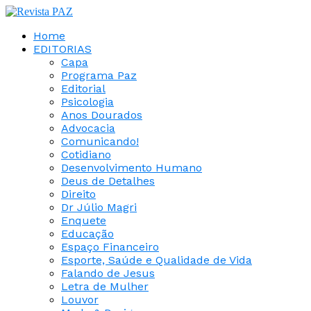
Home
EDITORIAS
Capa
Programa Paz
Editorial
Psicologia
Anos Dourados
Advocacia
Comunicando!
Cotidiano
Desenvolvimento Humano
Deus de Detalhes
Direito
Dr Júlio Magri
Enquete
Educação
Espaço Financeiro
Esporte, Saúde e Qualidade de Vida
Falando de Jesus
Letra de Mulher
Louvor